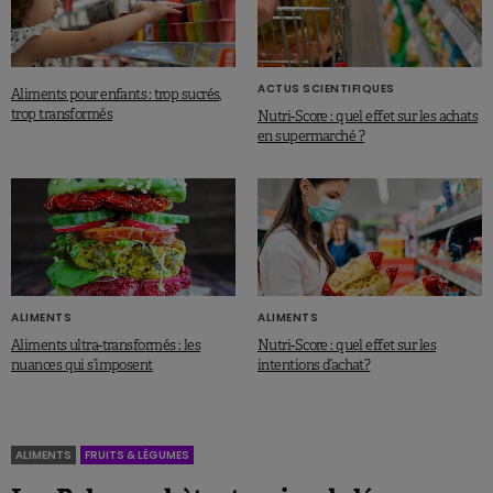
ACTUS SCIENTIFIQUES
Aliments pour enfants : trop sucrés,
trop transformés
Nutri-Score : quel effet sur les achats
en supermarché ?
ALIMENTS
ALIMENTS
Aliments ultra-transformés : les
Nutri-Score : quel effet sur les
nuances qui s’imposent
intentions d’achat?
ALIMENTS
FRUITS & LÉGUMES