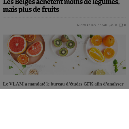
Les Belges achètent moins de légumes,
mais plus de fruits
NICOLAS ROUSSEAU
0
0
Le VLAM a mandaté le bureau d’études GFK afin d’analyser
l’évolution des achats des Belges en produits frais en 2017. Un
des principaux enseignements de l’enquête montre un léger
recul des achats des légumes et une légère progression des
achats de fruits.
Pour la première fois depuis 2008, les achats de
légumes
frais sont