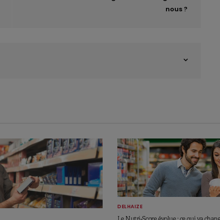
nous ?
DELHAIZE
Le Nutri-Score évolue : ce qui va chan