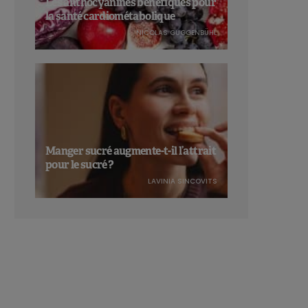
Les anthocyanines bénéfiques pour
la santé cardiométabolique
NICOLAS GUGGENBÜHL
Manger sucré augmente-t-il l’attrait
pour le sucré ?
LAVINIA SINCOVITS