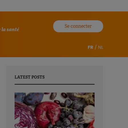
Se connecter
 la santé
FR
/
NL
LATEST POSTS