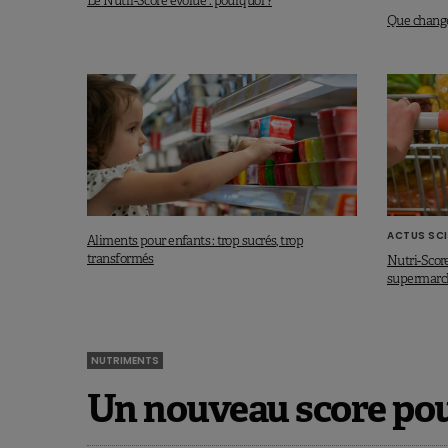
Le Nutri-Score évolue : pourquoi ?
Que change
ACTUS SCI
Aliments pour enfants : trop sucrés, trop
transformés
Nutri-Score
supermarc
NUTRIMENTS
Un nouveau score pour