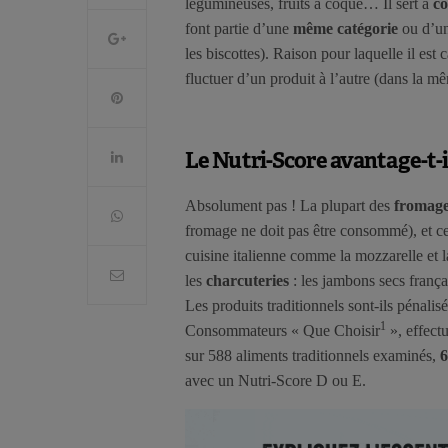
légumineuses, fruits à coque… Il sert à
co
font partie d’une
même catégorie
ou d’u
les biscottes). Raison pour laquelle il est 
fluctuer d’un produit à l’autre (dans la m
Le Nutri-Score avantage-t-il
Absolument pas ! La plupart des
fromag
fromage ne doit pas être consommé), et c
cuisine italienne comme la mozzarelle et 
les
charcuteries
: les jambons secs frança
Les produits traditionnels sont-ils pénali
1
Consommateurs « Que Choisir
», effect
sur 588 aliments traditionnels examinés,
6
avec un Nutri-Score D ou E.