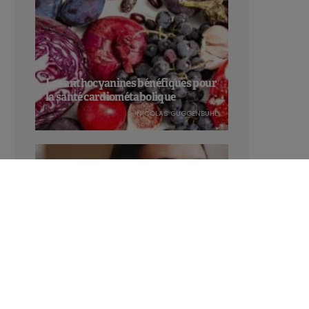
Les anthocyanines bénéfiques pour
la santé cardiométabolique
NICOLAS GUGGENBÜHL
Manger sucré augmente-t-il l’attrait
pour le sucré ?
LAVINIA SINCOVITS