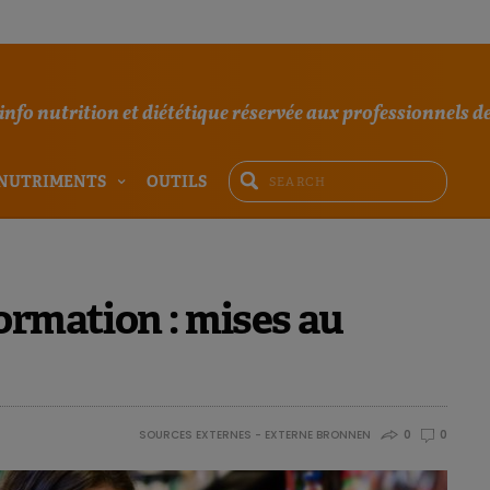
'info nutrition et diététique réservée aux professionnels de
NUTRIMENTS
OUTILS
ormation : mises au
SOURCES EXTERNES - EXTERNE BRONNEN
0
0