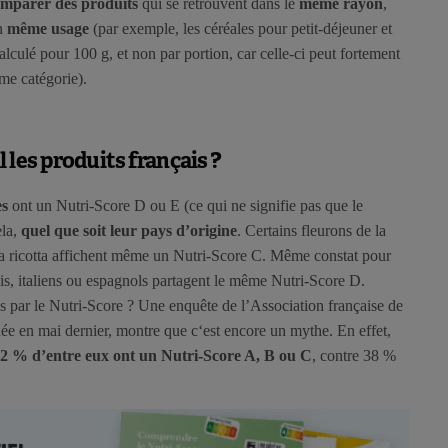
mparer des produits
qui se retrouvent dans le
même rayon
,
n
même usage
(par exemple, les céréales pour petit-déjeuner et
calculé pour 100 g, et non par portion, car celle-ci peut fortement
ême catégorie).
 les produits français ?
es
ont un Nutri-Score D ou E (ce qui ne signifie pas que le
ela,
quel que soit leur pays d’origine
. Certains fleurons de la
la ricotta affichent même un Nutri-Score C. Même constat pour
is, italiens ou espagnols partagent le même Nutri-Score D.
sés par le Nutri-Score ? Une enquête de l’Association française de
uée en mai dernier, montre que c‘est encore un mythe. En effet,
2 % d’entre eux ont un Nutri-Score A, B ou C
, contre 38 %