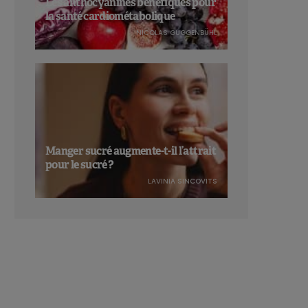
Les anthocyanines bénéfiques pour
la santé cardiométabolique
NICOLAS GUGGENBÜHL
Manger sucré augmente-t-il l’attrait
pour le sucré ?
LAVINIA SINCOVITS