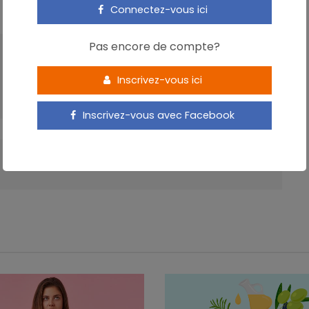
Connectez-vous ici
Pas encore de compte?
ARTICLE SUIVANT
L’excès de graisse pourrait nuire à la qualité
Inscrivez-vous ici
du sperme
Inscrivez-vous avec Facebook