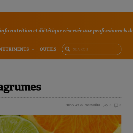
'info nutrition et diététique réservée aux professionnels de
NUTRIMENTS
OUTILS
 agrumes
NICOLAS GUGGENBÜHL
0
0