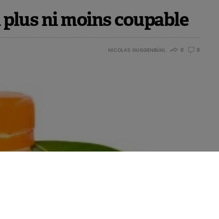
i plus ni moins coupable
NICOLAS GUGGENBÜHL
0
0