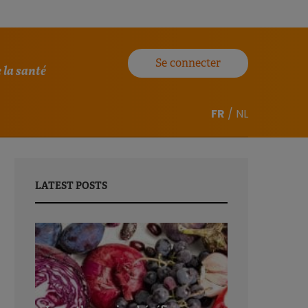
Se connecter
 la santé
FR
/
NL
LATEST POSTS