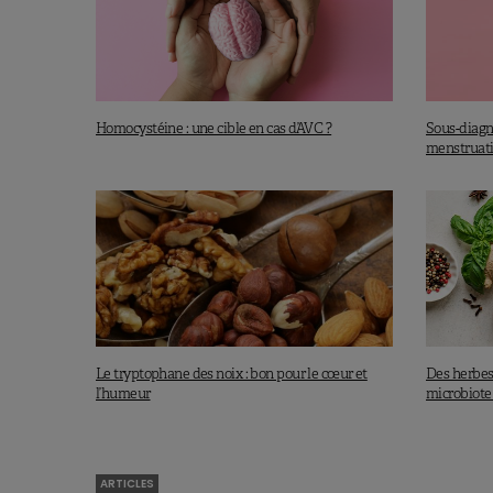
Homocystéine : une cible en cas d’AVC ?
Sous-diagno
menstruatio
Le tryptophane des noix : bon pour le cœur et
Des herbes
l’humeur
microbiote 
ARTICLES