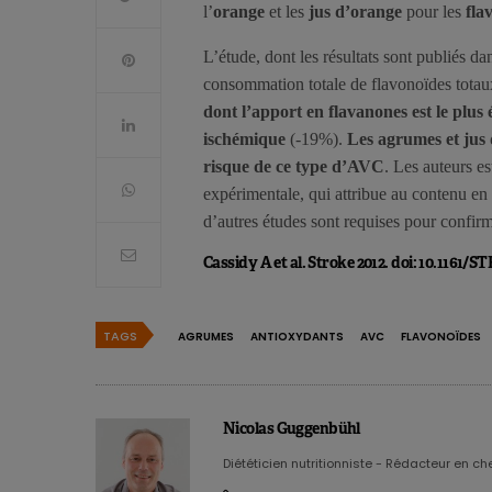
l’
orange
et les
jus d’orange
pour les
fla
L’étude, dont les résultats sont publiés da
consommation totale de flavonoïdes totau
dont l’apport en flavanones est le plus
ischémique
(-19%).
Les agrumes et jus 
risque de ce type d’AVC
. Les auteurs e
expérimentale, qui attribue au contenu e
d’autres études sont requises pour confirm
Cassidy A et al. Stroke 2012. doi: 10.1161
TAGS
AGRUMES
ANTIOXYDANTS
AVC
FLAVONOÏDES
Nicolas Guggenbühl
Diététicien nutritionniste - Rédacteur en chef