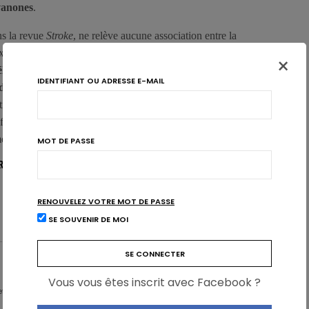
vanones
.
ns la revue
Stroke
, ne relève aucune association entre la
x et le risque d’AVC. Cependant, il apparaît que
les femmes
×
 élevé bénéficient d’un risque plus faible d’AVC de type
IDENTIFIANT OU ADRESSE E-MAIL
d’agrumes tendant aussi à être associés à une réduction du
stiment que ces découvertes concordent avec la recherche
n flavanones des agrumes un
effet «cardioprotecteur»
, même si
er ces associations.
MOT DE PASSE
/STROKEAHA.111.637835
RENOUVELEZ VOTRE MOT DE PASSE
FRUITS
MALADIES CARDIOVASCULAIRES
SE SOUVENIR DE MOI
Vous vous êtes inscrit avec Facebook ?
 - Partner & Senior Nutrition Expert - Karott'