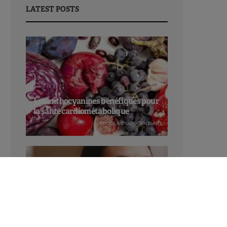
LATEST POSTS
Les anthocyanines bénéfiques pour
la santé cardiométabolique
NICOLAS GUGGENBÜHL
Manger sucré augmente-t-il l’attrait
pour le sucré ?