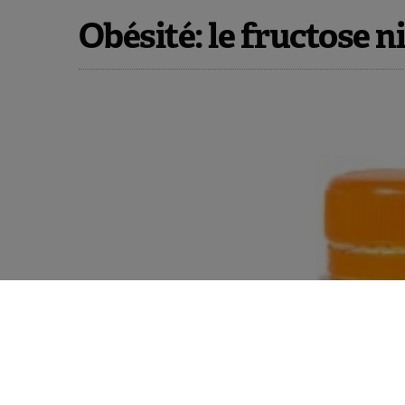
Obésité: le fructose n