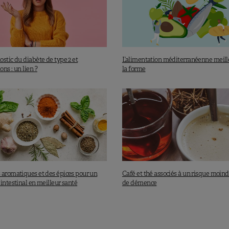
stic du diabète de type 2 et
L’alimentation méditerranéenne meill
ns : un lien ?
la forme
 aromatiques et des épices pour un
Café et thé associés à un risque moind
intestinal en meilleur santé
de démence