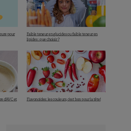
eure pour
Faible teneur en glucides ou faible teneur en
lipides : que choisir ?
re d’AVC et
Flavonoïdes: les couleurs, c’est bon pour la tête!