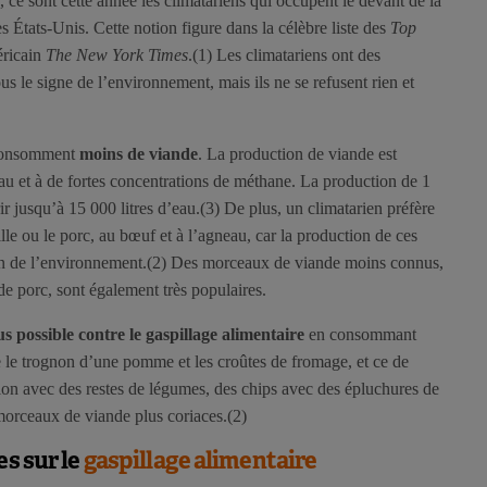
e, ce sont cette année les climatariens qui occupent le devant de la
 États-Unis. Cette notion figure dans la célèbre liste des
Top
éricain
The New York Times
.(1) Les climatariens ont des
us le signe de l’environnement, mais ils ne se refusent rien et
 consomment
moins de viande
. La production de viande est
 et à de fortes concentrations de méthane. La production de 1
r jusqu’à 15 000 litres d’eau.(3) De plus, un climatarien préfère
lle ou le porc, au bœuf et à l’agneau, car la production de ces
ion de l’environnement.(2) Des morceaux de viande moins connus,
 de porc, sont également très populaires.
lus possible contre le gaspillage alimentaire
en consommant
 le trognon d’une pomme et les croûtes de fromage, et ce de
llon avec des restes de légumes, des chips avec des épluchures de
morceaux de viande plus coriaces.(2)
es sur le
gaspillage alimentaire