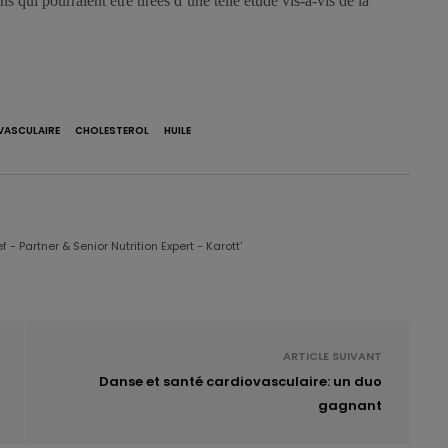
s qui pourraient être tirées d’une telle étude vis-à-vis de la
VASCULAIRE
CHOLESTEROL
HUILE
 - Partner & Senior Nutrition Expert - Karott'
ARTICLE SUIVANT
Danse et santé cardiovasculaire: un duo
gagnant