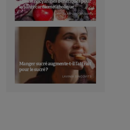
Les anthocyanines bénéfiques pour
la santé cardiométabolique
NICOLAS GUGGENBÜHL
Manger sucré augmente-t-il l’attrait
pour le sucré ?
LAVINIA SINCOVITS