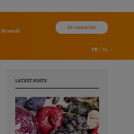
Se connecter
 la santé
FR
/
NL
LATEST POSTS