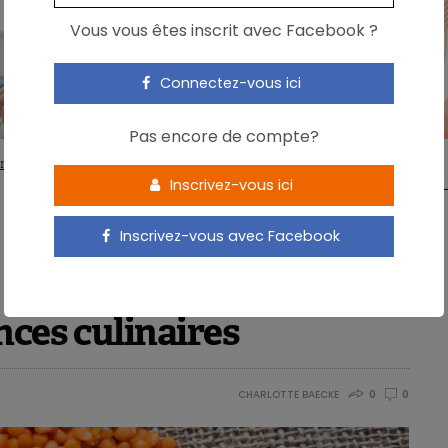
Vous vous êtes inscrit avec Facebook ?
Connectez-vous ici
Pas encore de compte?
PATHOLOGIES
ns de riz, plus de pain et de cholestérol
Orientations nutritionnelles en cas d
Inscrivez-vous ici
cardiovasculaire – Pays-Bas
Inscrivez-vous avec Facebook
nces culinaires
CHARLOTTE BAECKE
0
0