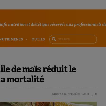
'info nutrition et diététique réservée aux professionnels de
NUTRIMENTS
OUTILS
ile de maïs réduit le
la mortalité
NICOLAS GUGGENBÜHL
0
0