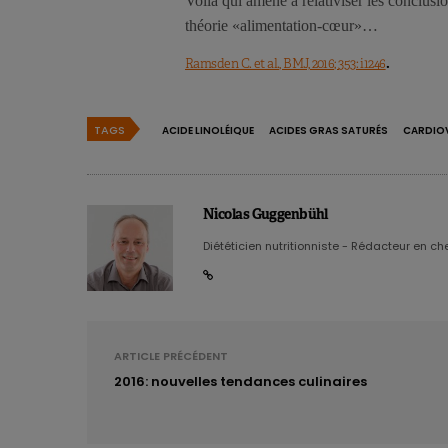
Voilà qui amène à relativiser les conclusion
théorie «alimentation-cœur»…
.
Ramsden C. et al., BMJ, 2016; 353: i1246
TAGS
ACIDE LINOLÉIQUE
ACIDES GRAS SATURÉS
CARDIO
Nicolas Guggenbühl
Diététicien nutritionniste - Rédacteur en chef
ARTICLE PRÉCÉDENT
2016: nouvelles tendances culinaires