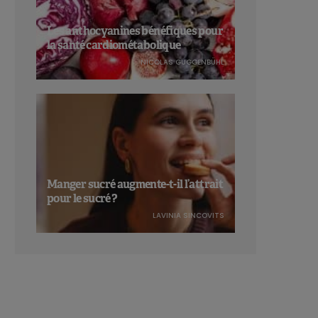
Les anthocyanines bénéfiques pour
la santé cardiométabolique
NICOLAS GUGGENBÜHL
Manger sucré augmente-t-il l’attrait
pour le sucré ?
LAVINIA SINCOVITS