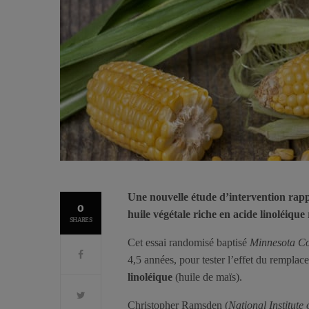
Une nouvelle étude d’intervention rapp
0
huile végétale riche en acide linoléique
SHARES
Cet essai randomisé baptisé
Minnesota C
4,5 années, pour tester l’effet du remplac
linoléique
(huile de maïs).
Christopher Ramsden (
National Institute 