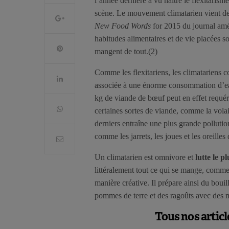
l’année dernière a vu naître le flexitarism
scène. Le mouvement climatarien vient des
New Food Words
for 2015 du journal am
habitudes alimentaires et de vie placées so
mangent de tout.(2)
Comme les flexitariens, les climatariens
associée à une énorme consommation d’eau
kg de viande de bœuf peut en effet requéri
certaines sortes de viande, comme la volai
derniers entraîne une plus grande pollut
comme les jarrets, les joues et les oreilles
Un climatarien est omnivore et
lutte le p
littéralement tout ce qui se mange, comme
manière créative. Il prépare ainsi du boui
pommes de terre et des ragoûts avec des 
Tous nos articl