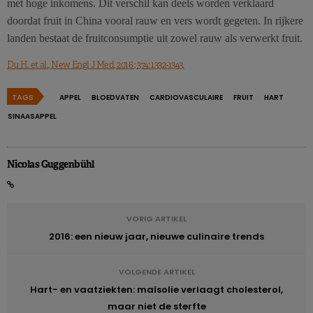
met hoge inkomens. Dit verschil kan deels worden verklaard
doordat fruit in China vooral rauw en vers wordt gegeten. In rijkere
landen bestaat de fruitconsumptie uit zowel rauw als verwerkt fruit.
Du H. et al., New Engl J Med, 2016 ; 374: 1332-1343.
TAGS
APPEL
BLOEDVATEN
CARDIOVASCULAIRE
FRUIT
HART
SINAASAPPEL
Nicolas Guggenbühl
VORIG ARTIKEL
2016: een nieuw jaar, nieuwe culinaire trends
VOLGENDE ARTIKEL
Hart- en vaatziekten: maïsolie verlaagt cholesterol,
maar niet de sterfte