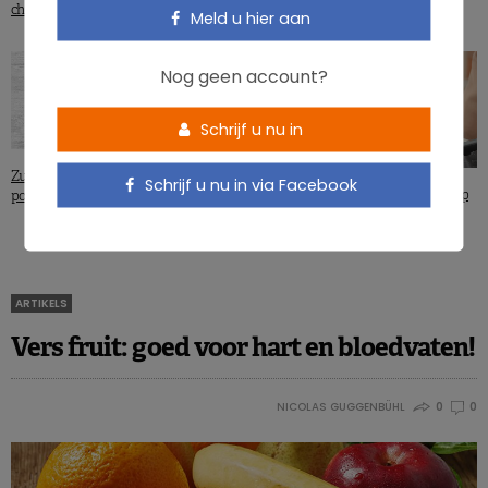
cholesterolspiegel?
vaarwel voedingscholesterol?
Meld u hier aan
Nog geen account?
Schrijf u nu in
Zuivelproducten en gezondheid: een
Schrijf u nu in via Facebook
Hoge omega 6 inname: het effect op
positieve evaluatie
de zwangerschap
ARTIKELS
Vers fruit: goed voor hart en bloedvaten!
NICOLAS GUGGENBÜHL
0
0