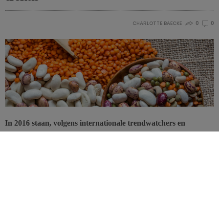
CHARLOTTE BAECKE
0
0
In 2016 staan, volgens internationale trendwatchers en
foodbloggers, de thema’s ‘duurzaamheid’ en ‘groen(ten)’
centraal op het menu. We maken kennis met de nieuwe
eetgewoontes van de klimatariërs en de Verenigde Naties
hebben dit nieuwe jaar uitgeroepen tot het ‘Jaar van de
Peulvruchten’. Maar ook het fenomeen van de maaltijdboxen
en nieuwe etnische invloeden doen hun intrede.
We passen onze eetgewoontes steeds vaker aan om onze