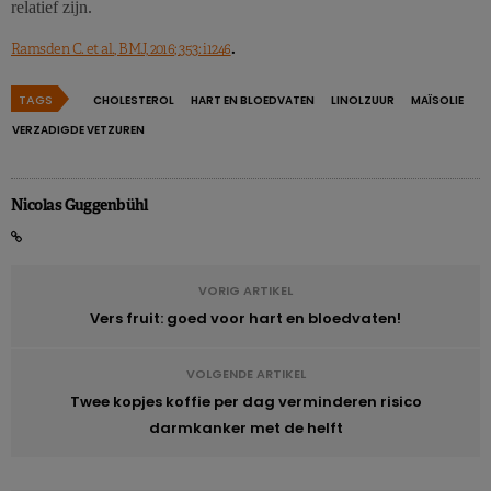
relatief zijn.
.
Ramsden C. et al., BMJ, 2016; 353: i1246
TAGS
CHOLESTEROL
HART EN BLOEDVATEN
LINOLZUUR
MAÏSOLIE
VERZADIGDE VETZUREN
Nicolas Guggenbühl
VORIG ARTIKEL
Vers fruit: goed voor hart en bloedvaten!
VOLGENDE ARTIKEL
Twee kopjes koffie per dag verminderen risico
darmkanker met de helft