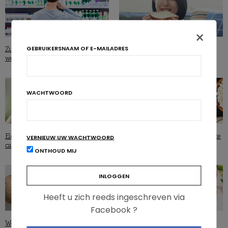
×
GEBRUIKERSNAAM OF E-MAILADRES
Zuivelproducten en gezondheid:
Japan: minder rijst, meer brood en
welk verband?
cholesterol
WACHTWOORD
Eieren geen gevaar meer voor de
Verzadigde vetten: tijd om ze weer te
VERNIEUW UW WACHTWOORD
cardiovasculaire gezondheid
omarmen?
ONTHOUD MIJ
Heeft u zich reeds ingeschreven via
Facebook ?
Welk effect heeft kokosolie op de
Cardiovasculaire gezondheid: