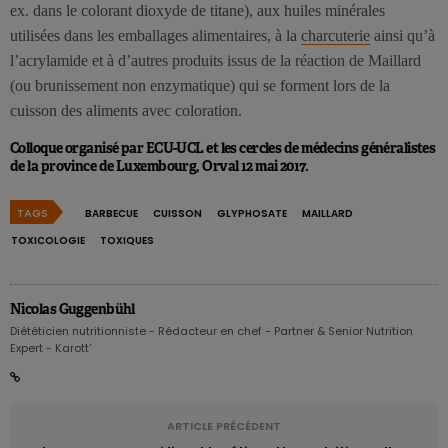
ex. dans le colorant dioxyde de titane), aux huiles minérales
utilisées dans les emballages alimentaires, à la
charcuterie
ainsi qu’à
l’acrylamide et à d’autres produits issus de la réaction de Maillard
(ou brunissement non enzymatique) qui se forment lors de la
cuisson des aliments avec coloration.
Colloque organisé par ECU-UCL et les cercles de médecins généralistes
de la province de Luxembourg, Orval 12 mai 2017.
TAGS
BARBECUE
CUISSON
GLYPHOSATE
MAILLARD
TOXICOLOGIE
TOXIQUES
Nicolas Guggenbühl
Diététicien nutritionniste - Rédacteur en chef - Partner & Senior Nutrition
Expert - Karott'
ARTICLE PRÉCÉDENT