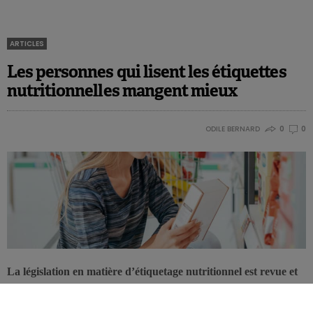
ARTICLES
Les personnes qui lisent les étiquettes
nutritionnelles mangent mieux
ODILE BERNARD
0
0
La législation en matière d’étiquetage nutritionnel est revue et
adaptée depuis des années, en visant toujours un même
objectif : mieux informer le consommateur, afin qu’il dispose