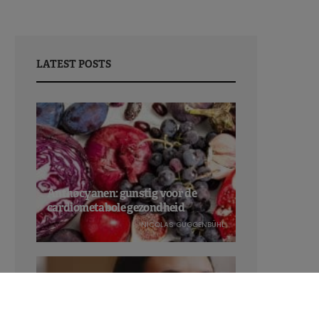
LATEST POSTS
Anthocyanen: gunstig voor de
cardiometabole gezondheid
NICOLAS GUGGENBÜHL