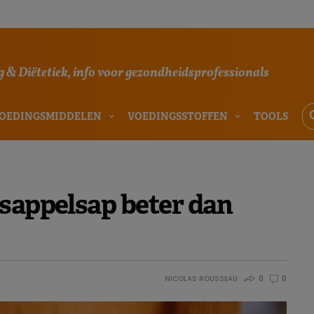
 & Diëtetiek, info voor gezondheidsprofessionals
OEDINGSMIDDELEN
VOEDINGSSTOFFEN
TOOLS
asappelsap beter dan
NICOLAS ROUSSEAU
0
0