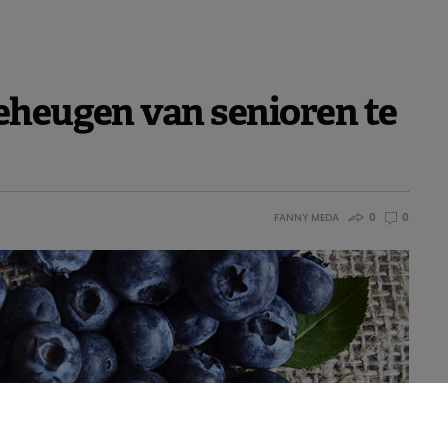
eheugen van senioren te
FANNY MEDA
0
0