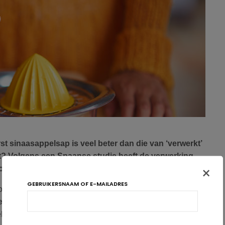
 sinaasappelsap is veel beter dan die van ‘verwerkt’
et? Volgens een Spaanse studie heeft de verwerking
×
oral voor de carotenoïden.
GEBRUIKERSNAAM OF E-MAILADRES
ogste concentratie carotenoïden, maar
dat betekent niet
elheid
carotenoïden
in het bloed en de weefsels het
rekening houden met de hoeveelheid werkelijk opgenomen