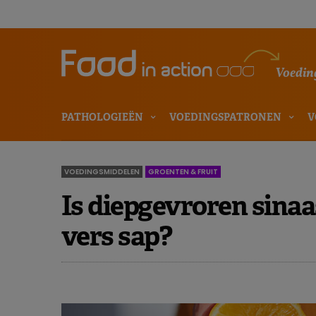
Voeding
PATHOLOGIEËN
VOEDINGSPATRONEN
V
VOEDINGSMIDDELEN
GROENTEN & FRUIT
Is diepgevroren sina
vers sap?