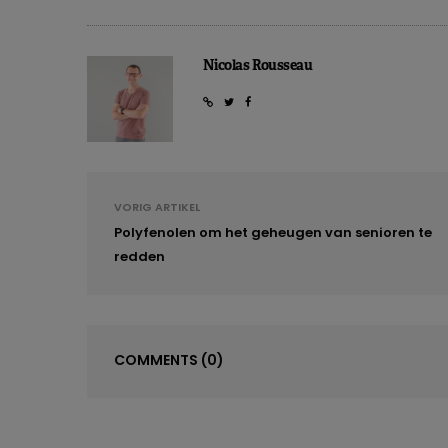
diepgevroren
sinaasappelsap, dat ve
kamertemperatuur en in de koelkast. 
Nicolas Rousseau
de meeste schade veroorzaakt
.
De onderzoekers ontdekten ook dat k
carotenoïden in het sinaasappelsap, 
carotenoïden aanzienlijk vergroot.
In
diepgevroren werd op ultralage te
VORIG ARTIKEL
kamertemperatuur of in de microgo
Polyfenolen om het geheugen van senioren te
beschikbaar fytoeen en fytoflueen
redden
De verklaring zou liggen in de verklei
materiaal, waardoor meer caroteno
ontdekking zou de superioriteit van 
tenminste wat betreft de biologische
COMMENTS
(0)
Mapelli-Brahm P. et al., Journal of Functional Food