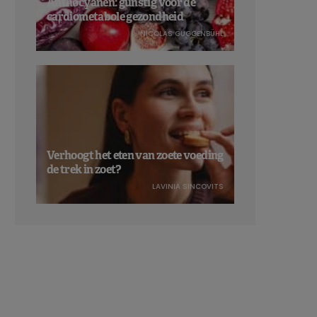
Anthocyanen: gunstig voor de
cardiometabole gezondheid
NICOLAS GUGGENBÜHL
Verhoogt het eten van zoete voeding
de trek in zoet?
LAVINIA SINCOVITS