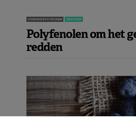
VOEDINGSPATRONEN
SENIOREN
Polyfenolen om het g
redden