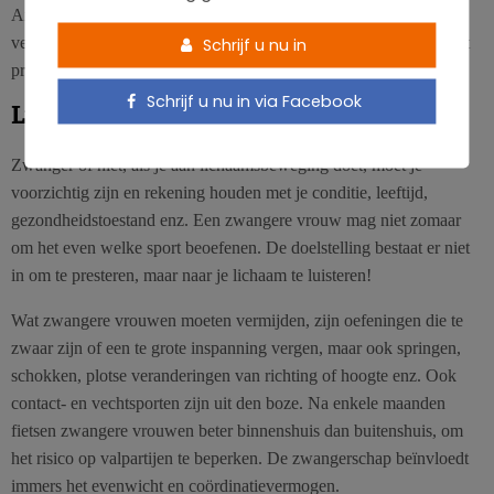
Artsen mogen bij het voorschrijven van lichaamsbeweging niks
verplichten. Wel moeten ze deze aanbevelingen aanpassen aan het
Schrijf u nu in
profiel van elke patiënte.
Schrijf u nu in via Facebook
Luister naar je lichaam
Zwanger of niet, als je aan lichaamsbeweging doet, moet je
voorzichtig zijn en rekening houden met je conditie, leeftijd,
gezondheidstoestand enz. Een zwangere vrouw mag niet zomaar
om het even welke sport beoefenen. De doelstelling bestaat er niet
in om te presteren, maar naar je lichaam te luisteren!
Wat zwangere vrouwen moeten vermijden, zijn oefeningen die te
zwaar zijn of een te grote inspanning vergen, maar ook springen,
schokken, plotse veranderingen van richting of hoogte enz. Ook
contact- en vechtsporten zijn uit den boze. Na enkele maanden
fietsen zwangere vrouwen beter binnenshuis dan buitenshuis, om
het risico op valpartijen te beperken. De zwangerschap beïnvloedt
immers het evenwicht en coördinatievermogen.