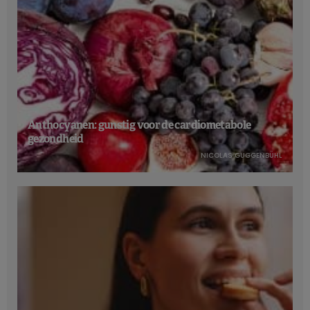
Anthocyanen: gunstig voor de cardiometabole
gezondheid
NICOLAS GUGGENBÜHL