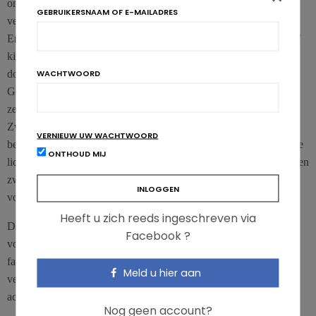
omvat. De lichaamsbeweging moet de lichaamstemperatuur
GEBRUIKERSNAAM OF E-MAILADRES
verhogen en de spieren versterken, zowel functioneel als globaal.
Er bestaan uiteraard specifieke prenatale gymnastiekoefeningen of
kinesitherapie, maar dansen blijkt globaal gezien evengoed
WACHTWOORD
doeltreffend (zolang er niet al te veel gesprongen wordt).
Groepslessen aerobics, zoals zumba, zijn ook aan te raden, omdat
ze een zekere intensiteit vergen zonder dat je hoeft te springen.
Zwemmen is een ondersteunende sport, omdat het water het
VERNIEUW UW WACHTWOORD
bewegen vergemakkelijkt. Ook yoga is ideaal, omdat het volledige
ONTHOUD MIJ
lichaam gebruikt wordt zonder al te veel beweging. Welke sport een
zwangere vrouw echter ook kiest, het is altijd aangeraden om
vooraf een arts te raadplegen!
Heeft u zich reeds ingeschreven via
De aanbevolen sporten moeten haalbaar zijn. De vrouw moet er
Facebook ?
voldoende tijd voor hebben en ze moeten passen binnen haar
familiale en beroepsleven, anders gaan de motivatie en regelmaat
Meld u hier aan
verloren. Zwangere vrouwen moeten dus op zoek gaan naar
activiteiten die aan deze drie voorwaarden voldoen.
Nog geen account?