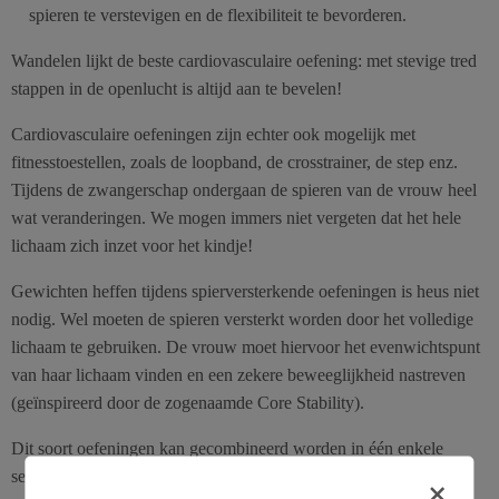
spieren te verstevigen en de flexibiliteit te bevorderen.
Wandelen lijkt de beste cardiovasculaire oefening: met stevige tred
stappen in de openlucht is altijd aan te bevelen!
Cardiovasculaire oefeningen zijn echter ook mogelijk met
fitnesstoestellen, zoals de loopband, de crosstrainer, de step enz.
Tijdens de zwangerschap ondergaan de spieren van de vrouw heel
wat veranderingen. We mogen immers niet vergeten dat het hele
lichaam zich inzet voor het kindje!
Gewichten heffen tijdens spierversterkende oefeningen is heus niet
nodig. Wel moeten de spieren versterkt worden door het volledige
lichaam te gebruiken. De vrouw moet hiervoor het evenwichtspunt
van haar lichaam vinden en een zekere beweeglijkheid nastreven
(geïnspireerd door de zogenaamde Core Stability).
Dit soort oefeningen kan gecombineerd worden in één enkele
sessie, die cardiovasculaire oefeningen, spiertraining en stretching
×