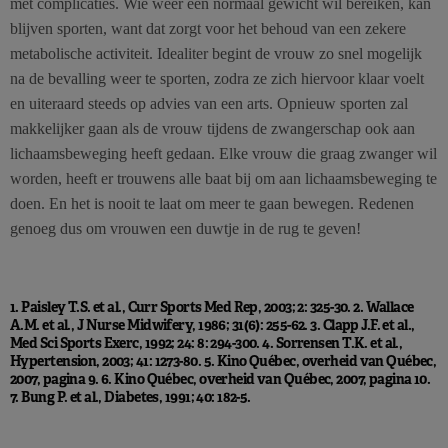
met complicaties. Wie weer een normaal gewicht wil bereiken, kan
blijven sporten, want dat zorgt voor het behoud van een zekere
metabolische activiteit. Idealiter begint de vrouw zo snel mogelijk
na de bevalling weer te sporten, zodra ze zich hiervoor klaar voelt
en uiteraard steeds op advies van een arts. Opnieuw sporten zal
makkelijker gaan als de vrouw tijdens de zwangerschap ook aan
lichaamsbeweging heeft gedaan. Elke vrouw die graag zwanger wil
worden, heeft er trouwens alle baat bij om aan lichaamsbeweging te
doen. En het is nooit te laat om meer te gaan bewegen. Redenen
genoeg dus om vrouwen een duwtje in de rug te geven!
1. Paisley T.S. et al., Curr Sports Med Rep, 2003; 2: 325-30. 2. Wallace
A.M. et al., J Nurse Midwifery, 1986; 31(6): 255-62. 3. Clapp J.F. et al.,
Med Sci Sports Exerc, 1992; 24: 8: 294-300. 4. Sorrensen T.K. et al.,
Hypertension, 2003; 41: 1273-80. 5. Kino Québec, overheid van Québec,
2007, pagina 9. 6. Kino Québec, overheid van Québec, 2007, pagina 10.
7. Bung P. et al., Diabetes, 1991; 40: 182-5.