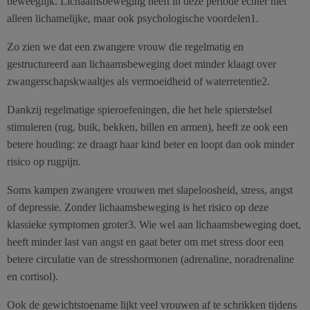
beweeglijk. Lichaamsbeweging heeft in deze periode echter niet
alleen lichamelijke, maar ook psychologische voordelen1.
Zo zien we dat een zwangere vrouw die regelmatig en
gestructureerd aan lichaamsbeweging doet minder klaagt over
zwangerschapskwaaltjes als vermoeidheid of waterretentie2.
Dankzij regelmatige spieroefeningen, die het hele spierstelsel
stimuleren (rug, buik, bekken, billen en armen), heeft ze ook een
betere houding: ze draagt haar kind beter en loopt dan ook minder
risico op rugpijn.
Soms kampen zwangere vrouwen met slapeloosheid, stress, angst
of depressie. Zonder lichaamsbeweging is het risico op deze
klassieke symptomen groter3. Wie wel aan lichaamsbeweging doet,
heeft minder last van angst en gaat beter om met stress door een
betere circulatie van de stresshormonen (adrenaline, noradrenaline
en cortisol).
Ook de gewichtstoename lijkt veel vrouwen af te schrikken tijdens