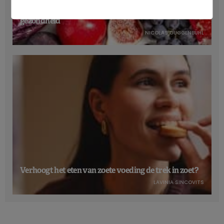
Anthocyanen: gunstig voor de cardiometabole
gezondheid
NICOLAS GUGGENBÜHL
Verhoogt het eten van zoete voeding de trek in zoet?
LAVINIA SINCOVITS