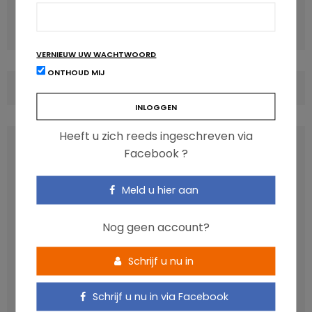
Ontbijt overslaan zou diabetes type 2 in de hand kunnen
werken
VERNIEUW UW WACHTWOORD
ONTHOUD MIJ
COMMENTS
(0)
Heeft u zich reeds ingeschreven via
LATEST POSTS
Facebook ?
Meld u hier aan
Nog geen account?
Schrijf u nu in
Schrijf u nu in via Facebook