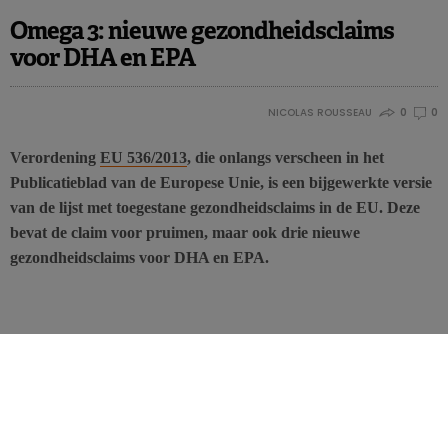
Omega 3: nieuwe gezondheidsclaims
voor DHA en EPA
NICOLAS ROUSSEAU
0
0
Verordening
EU 536/2013
, die onlangs verscheen in het
Publicatieblad van de Europese Unie, is een bijgewerkte versie
van de lijst met toegestane gezondheidsclaims in de EU. Deze
bevat de claim voor pruimen, maar ook drie nieuwe
gezondheidsclaims voor DHA en EPA.