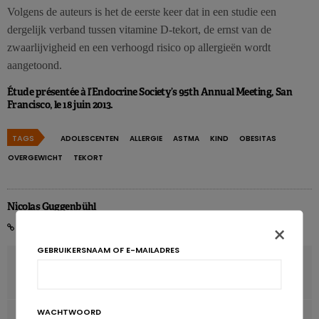
Volgens de auteurs is het de eerste keer dat in een studie een
dergelijk verband tussen vitamine D-tekort, de ernst van de
zwaarlijvigheid en een verhoogd risico op allergieën wordt
aangetoond.
Étude présentée à l’Endocrine Society’s 95th Annual Meeting, San
Francisco, le 18 juin 2013.
TAGS
ADOLESCENTEN
ALLERGIE
ASTMA
KIND
OBESITAS
OVERGEWICHT
TEKORT
Nicolas Guggenbühl
×
GEBRUIKERSNAAM OF E-MAILADRES
VORIG ARTIKEL
Omega 3: nieuwe gezondheidsclaims voor DHA en EPA
WACHTWOORD
VOLGENDE ARTIKEL