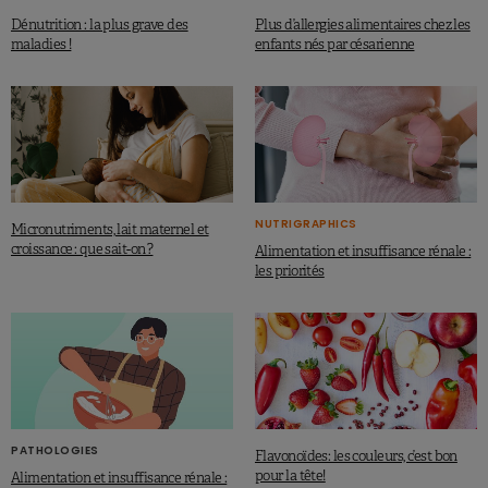
Dénutrition : la plus grave des
Plus d’allergies alimentaires chez les
maladies !
enfants nés par césarienne
NUTRIGRAPHICS
Micronutriments, lait maternel et
croissance : que sait-on ?
Alimentation et insuffisance rénale :
les priorités
PATHOLOGIES
Flavonoïdes: les couleurs, c’est bon
pour la tête!
Alimentation et insuffisance rénale :