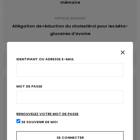
mémoire
ARTICLE SUIVANT
Allégation de réduction du cholestérol pour les béta-
glucanes d'avoine
×
COMMENTS
(0)
IDENTIFIANT OU ADRESSE E-MAIL
LATEST POSTS
MOT DE PASSE
RENOUVELEZ VOTRE MOT DE PASSE
SE SOUVENIR DE MOI