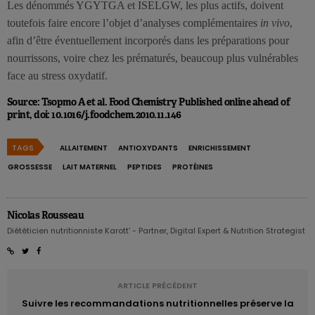
Les dénommés YGYTGA et ISELGW, les plus actifs, doivent
toutefois faire encore l’objet d’analyses complémentaires
in vivo
,
afin d’être éventuellement incorporés dans les préparations pour
nourrissons, voire chez les prématurés, beaucoup plus vulnérables
face au stress oxydatif.
Source: Tsopmo A et al. Food Chemistry Published online ahead of
print, doi: 10.1016/j.foodchem.2010.11.146
TAGS
ALLAITEMENT
ANTIOXYDANTS
ENRICHISSEMENT
GROSSESSE
LAIT MATERNEL
PEPTIDES
PROTÉINES
Nicolas Rousseau
Diététicien nutritionniste Karott' - Partner, Digital Expert & Nutrition Strategist
ARTICLE PRÉCÉDENT
Suivre les recommandations nutritionnelles préserve la