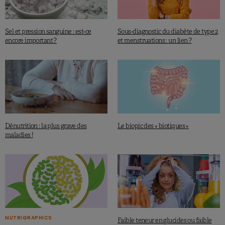
Sel et pression sanguine : est-ce
Sous-diagnostic du diabète de type 2
encore important ?
et menstruations : un lien ?
Dénutrition : la plus grave des
Le biopic des « biotiques »
maladies !
NUTRIGRAPHICS
Faible teneur en glucides ou faible