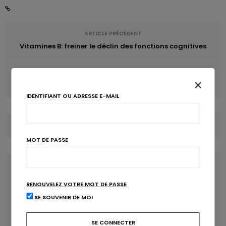
ARTICLE PRÉCÉDENT
Vitamines B: freiner le déclin des fonctions cognitives
ARTICLE SUIVANT
×
Vitamines et cancer du côlon : résultats contradictoires
IDENTIFIANT OU ADRESSE E-MAIL
COMMENTS
(0)
MOT DE PASSE
LATEST POSTS
RENOUVELEZ VOTRE MOT DE PASSE
SE SOUVENIR DE MOI