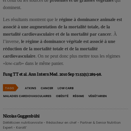
et celui où les sources de
protéines et de graisses végétales
qui
dominent.
Les résultants montrent que le
régime à dominance animale est
associé à une augmentation de la mortalité totale, de la
mortalité cardiovasculaire et de la mortalité par cancer
. À
l’inverse,
le régime à dominance végétale est associé à une
réduction de la mortalité totale et de la mortalité
cardiovasculaire
. On ne peut donc plus mettre tous les régimes
«low-carb» dans le même panier.
Fung TT et al. Ann Intern Med. 2010 Sep 7;153(5):289-98.
TAGS
ATKINS
CANCER
LOW CARB
MALADIES CARDIOVASCULAIRES
OBÉSITÉ
RÉGIME
VÉGÉTARIEN
Nicolas Guggenbühl
Diététicien nutritionniste - Rédacteur en chef - Partner & Senior Nutrition
Expert - Karott'