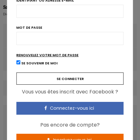
IDENTIFIANT OU ADRESSE E-MAIL
Sara Nasri
Diëtiste - Diététicienne
MOT DE PASSE
ARTICLE PRÉCÉDENT
Le volume de la musique influence les choix alimentaires
ARTICLE SUIVANT
RENOUVELEZ VOTRE MOT DE PASSE
Cirrhose: des bénéfices du régime méditerranéen
SE SOUVENIR DE MOI
COMMENTS
(0)
Vous vous êtes inscrit avec Facebook ?
Connectez-vous ici
LATEST POSTS
Pas encore de compte?