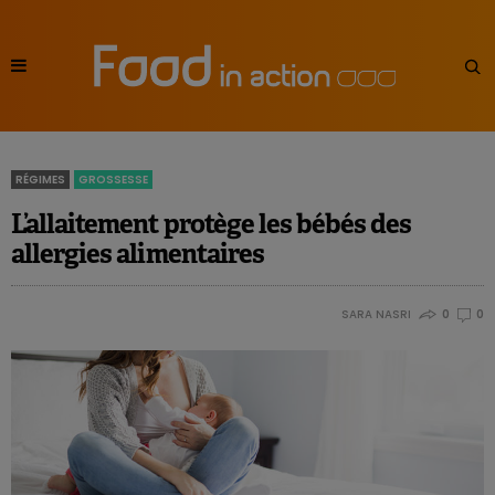
RÉGIMES
GROSSESSE
L’allaitement protège les bébés des
allergies alimentaires
SARA NASRI
0
0