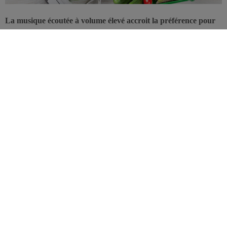
La musique écoutée à volume élevé accroit la préférence pour
des aliments peu sains, alors que la même musique à faible
volume favorise des choix plus sains, selon ces nouveaux
travaux américano-suédois.
Le cadre dans lequel s’opèrent les choix pour les achats, dont le
fond musical, est étudié depuis bien longtemps. Il l’est encore plus
avec le développement des
achats digitaux
dans la mesure où c’est
un élément de différenciation pour les points de vente physiques. La
musique dans un magasin est ainsi censée prolonger le temps de
séjour du consommateur, et potentiellement augmenter ses achats.
Mais ce qui est nouveau, c’est que la musique, ou plutôt le volume
auquel la musique est diffusée, suffit à orienter le
caractère sain ou
peu sain
des aliments prisés.
Musique diffusée à volume élevé ou bas
Pour arriver à ce constat, les chercheurs ont mené leurs