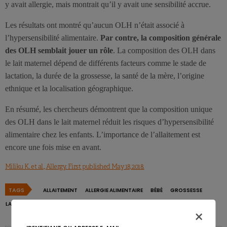
y avait allergie, mais montrait qu’il y avait une sensibilité accrue.
Les résultats ont montré qu’aucun OLH n’était associé à
l’hypersensibilité alimentaire.
Par contre, la composition générale
des OLH semblait jouer un rôle
. La composition des OLH dans
le lait maternel dépend de différents facteurs comme le stade de
lactation, la durée de la grossesse, la santé de la mère, l’origine
ethnique et la localisation géographique.
En résumé, les chercheurs démontrent que la composition unique
des OLH dans le lait maternel réduit les risques d’hypersensibilité
alimentaire chez les enfants. L’importance de l’allaitement est
encore une fois mise en avant.
Miliku K. et al., Allergy. First published May 18, 2018.
TAGS
ALLAITEMENT
ALLERGIE ALIMENTAIRE
BÉBÉ
GROSSESSE
LACTATION
OLH
OLIGOSACCHARIDES DU LAIT HUMAIN
×