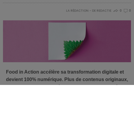
LA RÉDACTION - DE REDACTIE
0
0
Food in Action accélère sa transformation digitale et
devient 100% numérique. Plus de contenus originaux,
attractifs et moins de déchets mais toujours le même
objectif: être au plus près de l’actualité en matière de
nutrition et santé!
Nutrition & digitalisation au diapason à
bien des égards