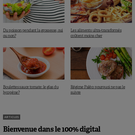
Du poisson pendant la grossesse, oui
Les aliments ultra-transformés
ou non?
coûtent moins cher
Boulettes sauce tomate: le glas du
Régime Paléo: pourquoi ne pas le
lycopène?
suivre
ARTICLES
Bienvenue dans le 100% digital