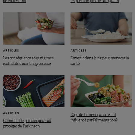
de cholestérol
l’exposition précoce au gluten
ARTICLES
ARTICLES
Les conséquences des régimes
L’arsenic dans le riz peut menacer la
restrictifs durant la grossesse
santé
ARTICLES
L’âge de la ménopause est-il
influencé par l’alimentation?
Comment le poisson pourrait
protéger de Parkinson