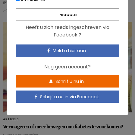
gekoppeld k…
0
0
Heeft u zich reeds ingeschreven via
Facebook ?
Meld u hier aan
Nog geen account?
Schrijf u nu in
Schrijf u nu in via Facebook
ARTIKELS
Vermageren of meer bewegen om diabetes te voorkomen?