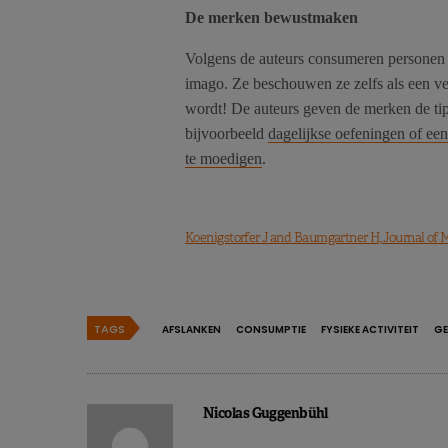
De merken bewustmaken
Volgens de auteurs consumeren personen d
imago. Ze beschouwen ze zelfs als een v
wordt! De auteurs geven de merken de tip
bijvoorbeeld
dagelijkse oefeningen of een
te moedigen
.
Koenigstorfer J and Baumgartner H, Journal of 
TAGS
AFSLANKEN
CONSUMPTIE
FYSIEKE ACTIVITEIT
GE
Nicolas Guggenbühl