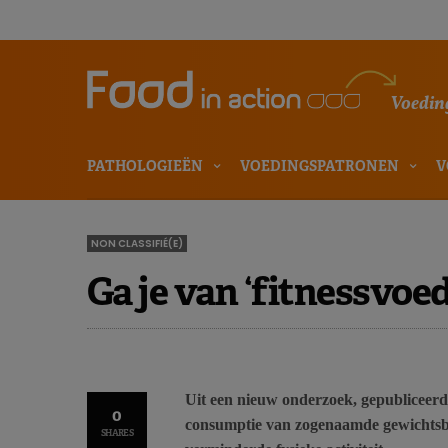
Voeding
PATHOLOGIEËN
VOEDINGSPATRONEN
V
NON CLASSIFIÉ(E)
Ga je van ‘fitnessvo
Uit een nieuw onderzoek, gepubliceerd
0
consumptie van zogenaamde gewichtsb
SHARES