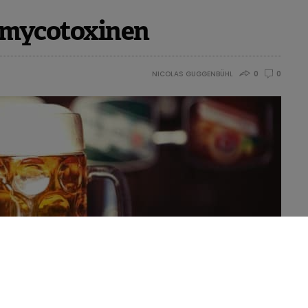
an mycotoxinen
NICOLAS GUGGENBÜHL
0
0
consumeerd wordt, stelt dit de drinker bloot aan verhoogde