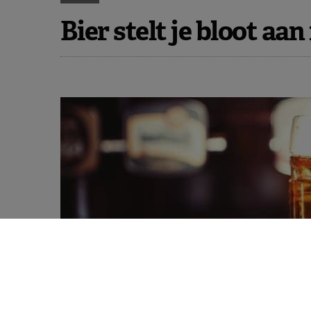
Bier stelt je bloot a
Wanneer bier in grote hoeveelheden ge