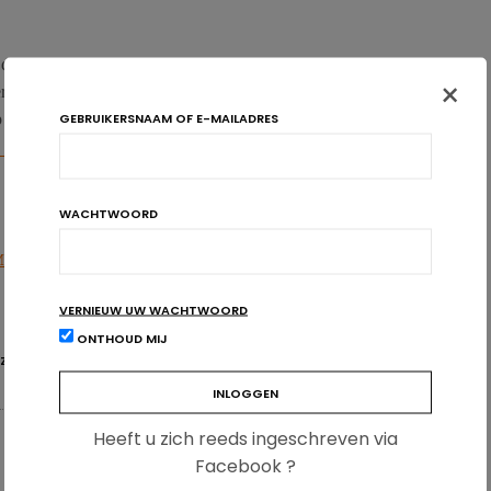
ie op hun gewicht letten, deze producten door het afslankend
×
ervanging voor bewegen, wat door deze illusie verwaarloosd
GEBRUIKERSNAAM OF E-MAILADRES
 om op hun verpakking in plaats van een afbeelding
 bon voor een sportsessie te drukken, om zo fysieke activiteit aan
WACHTWOORD
Marketing Research, June 2015
VERNIEUW UW WACHTWOORD
ONTHOUD MIJ
ZONDHEID
Heeft u zich reeds ingeschreven via
Facebook ?