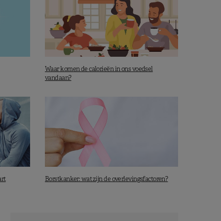
Waar komen de calorieën in ons voedsel
vandaan?
art
Borstkanker: wat zijn de overlevingsfactoren?