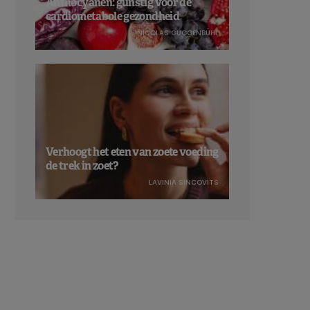
Anthocyanen: gunstig voor de
cardiometabole gezondheid
NICOLAS GUGGENBÜHL
Verhoogt het eten van zoete voeding
de trek in zoet?
LAVINIA SINCOVITS