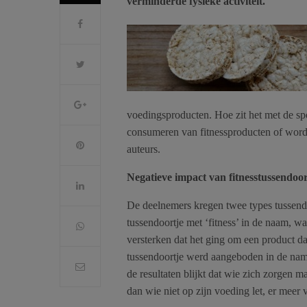
verminderde fysieke activiteit.
voedingsproducten. Hoe zit het met de spo
consumeren van fitnessproducten of wordt
auteurs.
Negatieve impact van fitnesstussendoor
De deelnemers kregen twee types tussendo
tussendoortje met ‘fitness’ in de naam, 
versterken dat het ging om een product d
tussendoortje werd aangeboden in de nami
de resultaten blijkt dat wie zich zorgen ma
dan wie niet op zijn voeding let, er meer v