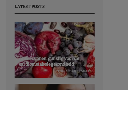
LATEST POSTS
Anthocyanen: gunstig voor de
cardiometabole gezondheid
NICOLAS GUGGENBÜHL
Verhoogt het eten van zoete voeding
de trek in zoet?