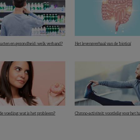
ucten en gezondheid: welk verband?
Het levensverhaal van de ‘biotica’
de voeding: wat is het probleem?
Chrono-activiteit: voordelig voor het h