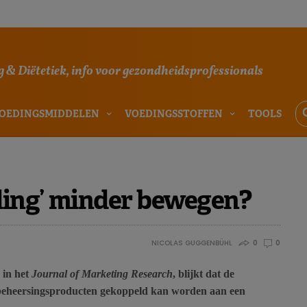
 & Diëtetiek, info voor gezondheidsprofessionals
OEDINGSMIDDELEN
VOEDINGSSTOFFEN
TOOLS
eding’ minder bewegen?
NICOLAS GUGGENBÜHL
0
0
 in het
Journal of Marketing Research
, blijkt dat de
eheersingsproducten gekoppeld kan worden aan een