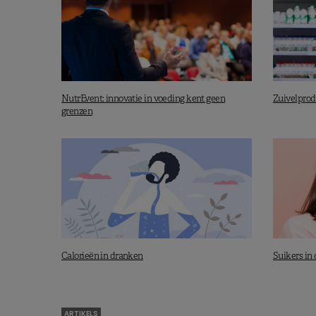
NutrEvent: innovatie in voeding kent geen
Zuivelprod
grenzen
Calorieën in dranken
Suikers in 
ARTIKELS