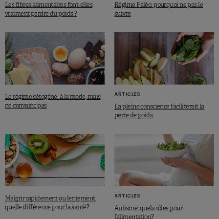
Les fibres alimentaires font-elles
Régime Paléo: pourquoi ne pas le
vraiment perdre du poids ?
suivre
ARTICLES
Le régime cétogène: à la mode, mais
ne convainc pas
La pleine conscience faciliterait la
perte de poids
ARTICLES
Maigrir rapidement ou lentement,
quelle différence pour la santé?
Autisme: quels rôles pour
l’alimentation?