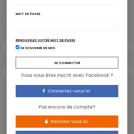
ARTICLE PRÉCÉDENT
Les substituts végétaux sont-ils comparables au lait?
MOT DE PASSE
ARTICLE SUIVANT
Plus de durabilité pour le secteur laitier
RENOUVELEZ VOTRE MOT DE PASSE
SE SOUVENIR DE MOI
COMMENTS
(0)
Vous vous êtes inscrit avec Facebook ?
LATEST POSTS
Connectez-vous ici
Pas encore de compte?
Inscrivez-vous ici