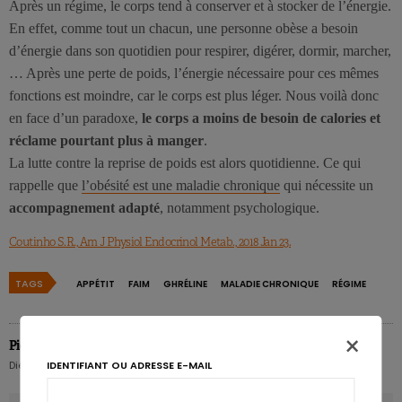
Après un régime, le corps tend à conserver et à stocker de l’énergie.
En effet, comme tout un chacun, une personne obèse a besoin
d’énergie dans son quotidien pour respirer, digérer, dormir, marcher,
… Après une perte de poids, l’énergie nécessaire pour ces mêmes
fonctions est moindre, car le corps est plus léger. Nous voilà donc
en face d’un paradoxe,
le corps a moins de besoin de calories et
réclame pourtant plus à manger
.
La lutte contre la reprise de poids est alors quotidienne. Ce qui
rappelle que
l’obésité est une maladie chronique
qui nécessite un
accompagnement adapté
, notamment psychologique.
Coutinho S.R., Am J Physiol Endocrinol Metab., 2018 Jan 23.
TAGS
APPÉTIT
FAIM
GHRÉLINE
MALADIE CHRONIQUE
RÉGIME
×
Pierre Pérochon
IDENTIFIANT OU ADRESSE E-MAIL
Diététicien nutritionniste hospitalier