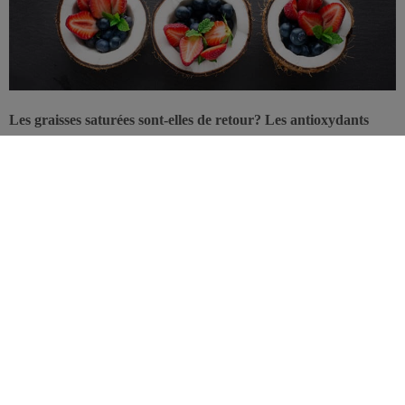
Les graisses saturées sont-elles de retour? Les antioxydants
ont-ils prouvé leur efficacité? Une nouvelle revue fait le point
sur les principales controverses en nutrition relatives à la santé
cardiovasculaire.
Les connaissances en nutrition évoluent sans cesse, raison pour
laquelle les recommandations sont constamment remises en
question, créant une situation nébuleuse. Ainsi, un vent de
réhabilitation partielle souffle sur les acides gras saturés, l’huile de
coco a le vent en poupe, et le sans-gluten est mis à toutes les sauces
de la santé… D’où l’intérêt de cette mise au point documentée
publiée dans le
Journal of the American College of Cardiology
, qui
remet les pendules à l’heure.