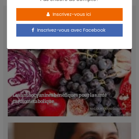
LATEST POSTS
Inscrivez-vous ici
Inscrivez-vous avec Facebook
Les anthocyanines bénéfiques pour la santé
cardiométabolique
NICOLAS GUGGENBÜHL