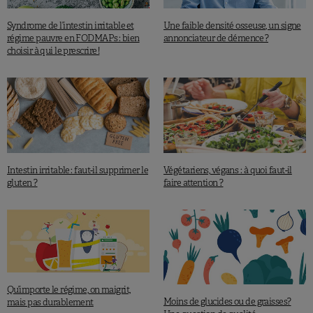
Syndrome de l’intestin irritable et
Une faible densité osseuse, un signe
régime pauvre en FODMAPs : bien
annonciateur de démence ?
choisir à qui le prescrire !
Intestin irritable : faut-il supprimer le
Végétariens, végans : à quoi faut-il
gluten ?
faire attention ?
Qu’importe le régime, on maigrit,
Moins de glucides ou de graisses?
mais pas durablement