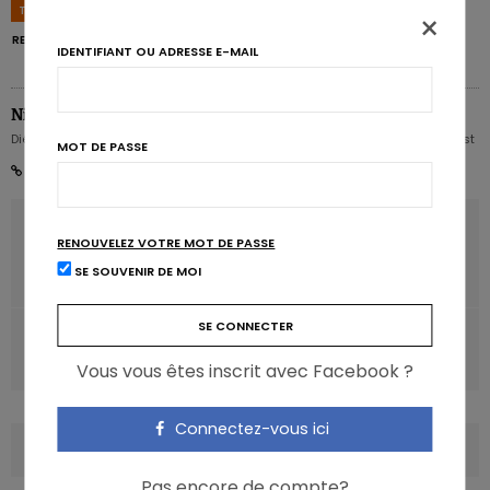
TAGS
COELIAQUE
DIABÈTE DE TYPE 2
GLUTEN
PRÉVENTION
×
REGIMES
IDENTIFIANT OU ADRESSE E-MAIL
Nicolas Rousseau
Diététicien nutritionniste Karott' - Partner, Digital Expert & Nutrition Strategist
MOT DE PASSE
ARTICLE PRÉCÉDENT
RENOUVELEZ VOTRE MOT DE PASSE
Cardiovasculaire: le point sur les controverses
SE SOUVENIR DE MOI
diététiques
ARTICLE SUIVANT
Balade crème légère au yaourt à la grecque
Vous vous êtes inscrit avec Facebook ?
Connectez-vous ici
COMMENTS
(0)
Pas encore de compte?