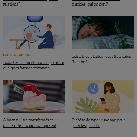
relations ?
glucides : oui ou non ?
NUTRIGRAPHICS
Extraits de plantes : des effets selon
l’horaire ?
Diabète et alimentation : le point sur
quelques fausses croyances
Aliments ultra-transformés et
Diabète de type 1 : une app pour
diabète : les nuances s’imposent
gérer les glucides