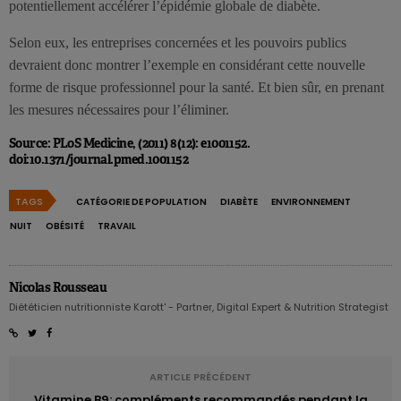
potentiellement accélérer l’épidémie globale de diabète.
Selon eux, les entreprises concernées et les pouvoirs publics
devraient donc montrer l’exemple en considérant cette nouvelle
forme de risque professionnel pour la santé. Et bien sûr, en prenant
les mesures nécessaires pour l’éliminer.
Source: PLoS Medicine, (2011) 8(12): e1001152.
doi:10.1371/journal.pmed.1001152
TAGS
CATÉGORIE DE POPULATION
DIABÈTE
ENVIRONNEMENT
NUIT
OBÉSITÉ
TRAVAIL
Nicolas Rousseau
Diététicien nutritionniste Karott' - Partner, Digital Expert & Nutrition Strategist
ARTICLE PRÉCÉDENT
Vitamine B9: compléments recommandés pendant la