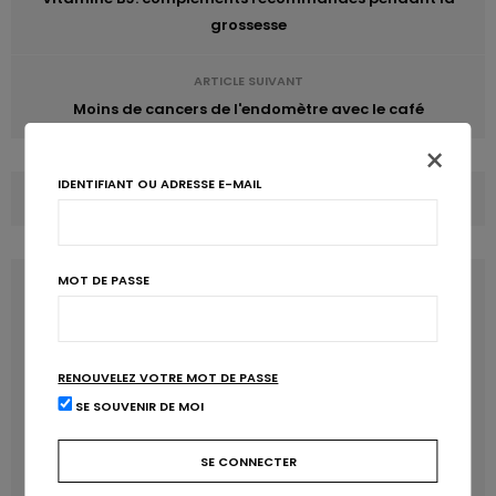
grossesse
ARTICLE SUIVANT
Moins de cancers de l'endomètre avec le café
×
IDENTIFIANT OU ADRESSE E-MAIL
COMMENTS
(0)
MOT DE PASSE
LATEST POSTS
RENOUVELEZ VOTRE MOT DE PASSE
SE SOUVENIR DE MOI