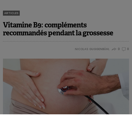
ARTICLES
Vitamine B9: compléments
recommandés pendant la grossesse
NICOLAS GUGGENBÜHL
0
0