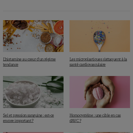
L’histamine au cœur d’un régime
Les microplastiques s’attaquent à la
tendance
santé cardiovasculaire
Sel et pression sanguine : est-ce
Homocystéine : une cible en cas
encore important ?
d’AVC ?