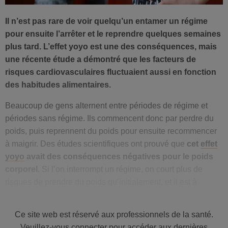
Il n’est pas rare de voir quelqu’un entamer un régime
pour ensuite l’arrêter et le reprendre quelques semaines
plus tard. L’effet yoyo est une des conséquences, mais
une récente étude a démontré que les facteurs de
risques cardiovasculaires fluctuaient aussi en fonction
des habitudes alimentaires.
Beaucoup de gens alternent entre périodes de régime et
périodes sans régime. Ils commencent donc par perdre du
poids, puis reprennent du poids pour ensuite recommencer
à maigrir. Des études scientifiques ont prouvé que
cet
effet
yoyo
avait des conséquences négatives pour le poids
corporel
. Si l’on interrompt un régime, on court plus de
risques de prendre du poids qu’initialement, et il est à
chaque fois plus difficile de reperdre du poids. Mais quelles
sont les conséquences sur la
santé cardiovasculaire
?
Ce site web est réservé aux professionnels de la santé.
Régime DASH ou régime méditerranéen
Veuillez-vous connecter pour accéder aux dernières