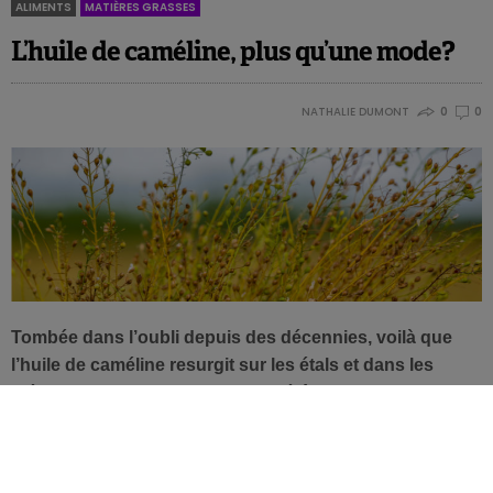
ALIMENTS
MATIÈRES GRASSES
L’huile de caméline, plus qu’une mode?
NATHALIE DUMONT
0
0
Tombée dans l’oubli depuis des décennies, voilà que
l’huile de caméline resurgit sur les étals et dans les
médias. Qu’est ce qui motive l’intérêt actuel pour cette
huile végétale de couleur jaune or au goût proche de
l’asperge ou de l’amande?
Largement utilisée pour ses valeurs nutritives jusqu’au