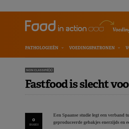
Voeding
PATHOLOGIEËN
VOEDINGSPATRONEN
V
NON CLASSIFIÉ(E)
Fastfood is slecht vo
Een Spaanse studie legt een verband tu
0
geproduceerde gebakjes enerzijds en ee
SHARES