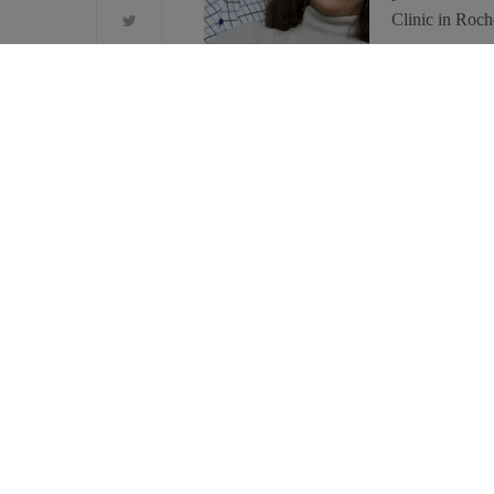
Clinic in Roch
vrouwen en ma
de deelnemers 
naar 2/3 van d
De resultaten, die werden voorgesteld op
dat mensen die weinig slapen elke dag g
slaapduur. De auteurs hebben eveneens het
zij die minder slapen niet meer of niet mi
hormonen die betrokken zijn bij het voed
leptinegehalte is verhoogd terwijl het ghr
gevolg is dan de oorzaak van overconsum
Hoewel deze studie nog bevestiging nodig
toegevoegd aan verscheidene andere studi
een hogere calorieinname.