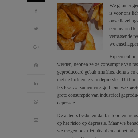
We gaan er gem
is voor ons li
onze lieveling
een invloed ka
verrassende re
wetenschapper
Bij een cohort
werden, hebben ze de consumptie van fast
geproduceerd gebak (muffins, donuts en c
met de incidentie van depressies. Uit hun a
fastfoodconsumenten significant was gest
grote consumptie van industrieel geprodu
depressie.
De auteurs besluiten dat fastfood en indu
op het risico op depressie. Maar we bena
we mogen ook niet uitsluiten dat het juist