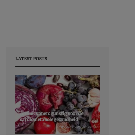
LATEST POSTS
Anthocyanen: gunstig voor de
cardiometabole gezondheid
NICOLAS GUGGENBÜHL