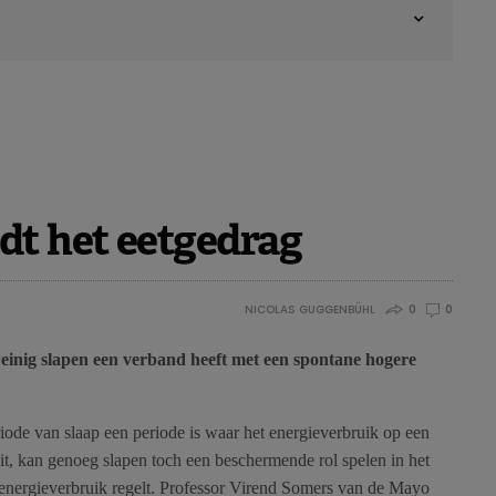
dt het eetgedrag
NICOLAS GUGGENBÜHL
0
0
weinig slapen een verband heeft met een spontane hogere
ode van slaap een periode is waar het energieverbruik op een
aait, kan genoeg slapen toch een beschermende rol spelen in het
 energieverbruik regelt. Professor Virend Somers van de Mayo