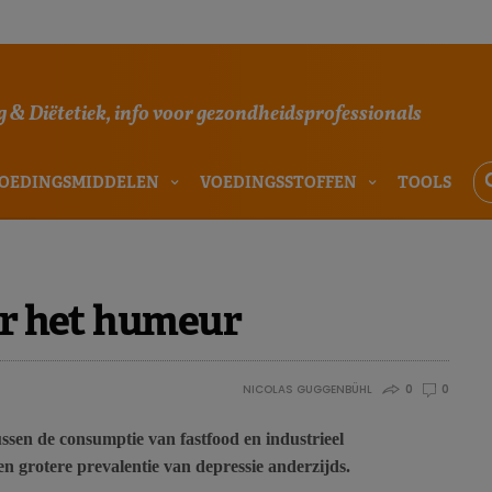
 & Diëtetiek, info voor gezondheidsprofessionals
OEDINGSMIDDELEN
VOEDINGSSTOFFEN
TOOLS
or het humeur
NICOLAS GUGGENBÜHL
0
0
ssen de consumptie van fastfood en industrieel
n grotere prevalentie van depressie anderzijds.