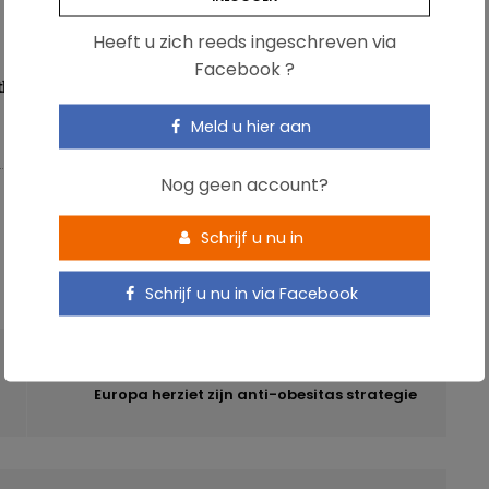
Heeft u zich reeds ingeschreven via
Facebook ?
th Nutrition, 2012; 15:424-432.
Meld u hier aan
Nog geen account?
Schrijf u nu in
Schrijf u nu in via Facebook
VOLGENDE ARTIKEL
Europa herziet zijn anti-obesitas strategie