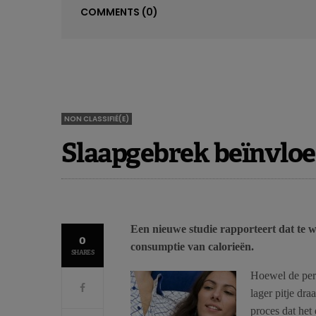
COMMENTS
(0)
NON CLASSIFIÉ(E)
Slaapgebrek beïnvloe
Een nieuwe studie rapporteert dat te 
0
consumptie van calorieën.
SHARES
Hoewel de peri
lager pitje dr
proces dat het