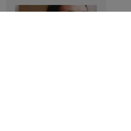
Verhoogt het eten van zoete voeding
de trek in zoet?
LAVINIA SINCOVITS