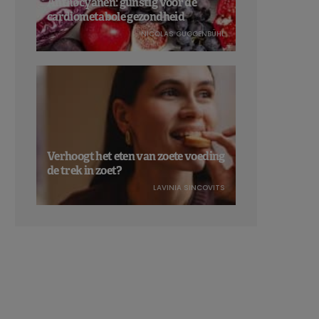
Anthocyanen: gunstig voor de
cardiometabole gezondheid
NICOLAS GUGGENBÜHL
Verhoogt het eten van zoete voeding
de trek in zoet?
LAVINIA SINCOVITS