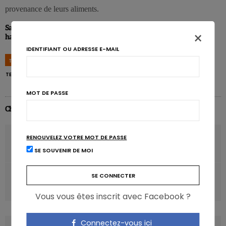
provenance de leurs aliments.
Sainsbury’s, Modern life is rubbish: lifting the lid on food waste
×
habits in Britain today, Augustus 2016.
IDENTIFIANT OU ADRESSE E-MAIL
TAGS
DÉCHETS
EN LIGNE
GASPILLAGE ALIMENTAIRE
JEUNES
TENDANCES
MOT DE PASSE
Charlotte Baecke
ARTICLE PRÉCÉDENT
RENOUVELEZ VOTRE MOT DE PASSE
Pâtes de Lentilles Corail Pedon®
SE SOUVENIR DE MOI
ARTICLE SUIVANT
Une alimentation plus saine grâce aux achats en ligne?
Vous vous êtes inscrit avec Facebook ?
Connectez-vous ici