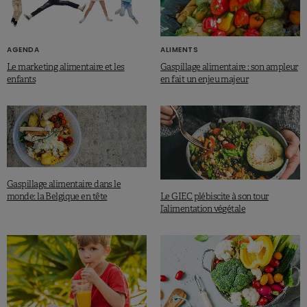
AGENDA
ALIMENTS
Le marketing alimentaire et les
Gaspillage alimentaire : son ampleur
enfants
en fait un enjeu majeur
Gaspillage alimentaire dans le
Le GIEC plébiscite à son tour
monde: la Belgique en tête
l’alimentation végétale