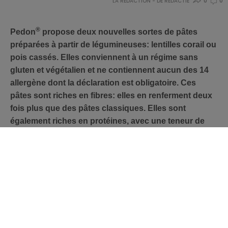
LA RÉDACTION - DE REDACTIE
0
0
®
Pedon
propose deux nouvelles sortes de pâtes
préparées à partir de légumineuses: lentilles corail ou
pois cassés. Elles conviennent à un régime sans
gluten et végétalien et ne contiennent aucun des 14
allergène dont la déclaration est obligatoire. Ces
pâtes sont riches en fibres: elles en renferment deux
fois plus que des pâtes classiques. Elles sont
également riches en protéines, avec une teneur de
24,8 g de protéines pour 100 g. De plus, ce produit
renferme des minéraux et des oligo-éléments, il est
notamment source de magnésium, riche en fer et en
zinc.