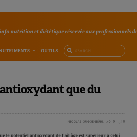
'info nutrition et diététique réservée aux professionnels de
NUTRIMENTS
OUTILS
us antioxydant que du
NICOLAS GUGGENBÜHL
0
0
 le potentiel antioxydant de l’ail âgé est supérieur à celui