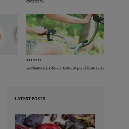
cholestérol?
ARTICLES
La vitamine C réduit le stress oxydatif lié au sport
LATEST POSTS