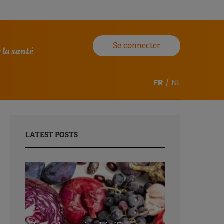
Se connecter
 la santé
FR
/
NL
LATEST POSTS