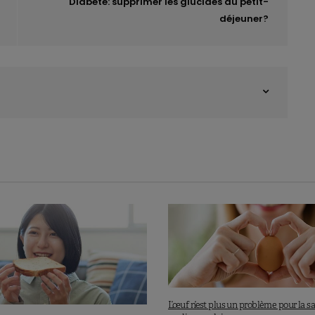
Diabète: supprimer les glucides au petit-
déjeuner?
L’œuf n’est plus un problème pour la s