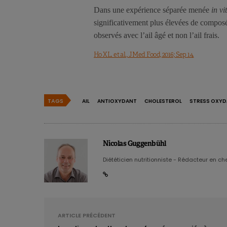
Dans une expérience séparée menée
in vi
significativement plus élevées de composés
observés avec l’ail âgé et non l’ail frais.
Ho XL. et al., J Med Food, 2016; Sep 14.
TAGS
AIL
ANTIOXYDANT
CHOLESTEROL
STRESS OXYD
Nicolas Guggenbühl
Diététicien nutritionniste - Rédacteur en chef
ARTICLE PRÉCÉDENT