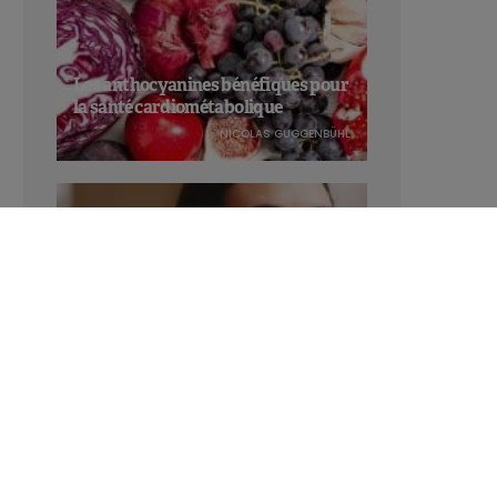
Les anthocyanines bénéfiques pour
la santé cardiométabolique
NICOLAS GUGGENBÜHL
Manger sucré augmente-t-il l’attrait
pour le sucré ?
LAVINIA SINCOVITS