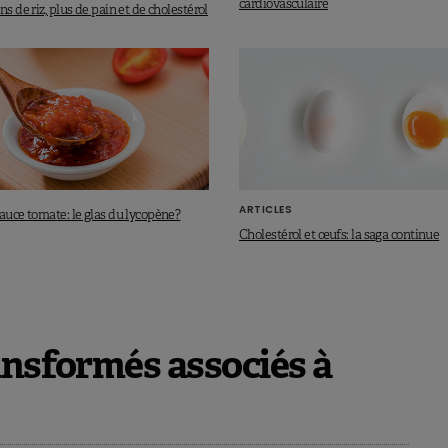
cardiovasculaire
ns de riz, plus de pain et de cholestérol
ARTICLES
auce tomate: le glas du lycopène?
Cholestérol et œufs: la saga continue
ansformés associés à