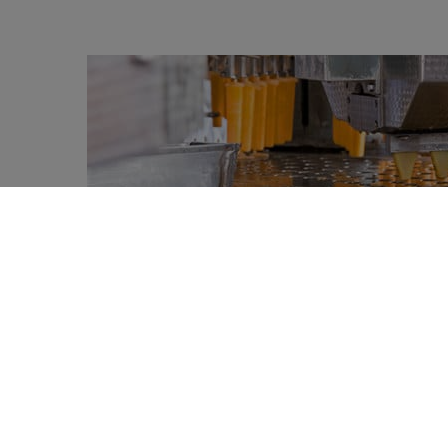
La consommation d’aliments ultra-trans
0
selon une étude prospective menée aup
SHARES
Si le fast-food incarne souvent le summum