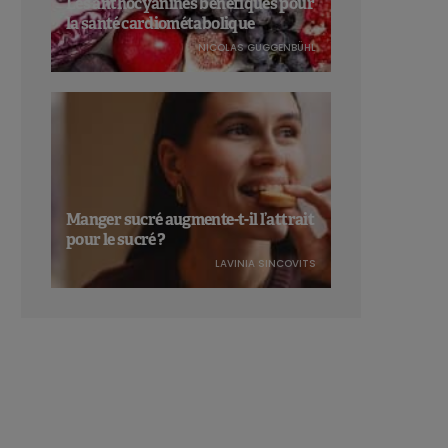
Les anthocyanines bénéfiques pour
la santé cardiométabolique
NICOLAS GUGGENBÜHL
Manger sucré augmente-t-il l’attrait
pour le sucré ?
LAVINIA SINCOVITS