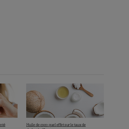
Huile de coco: quel effet sur le taux de
anté