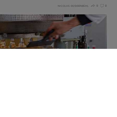
NICOLAS GUGGENBÜHL
0
0
formés est associée au risque d’excès de poids et d’obésité,
rès d’adultes en Espagne.
 en matière d’alimentation obésogène, la situation est