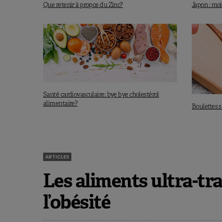
Que retenir à propos du Zinc?
Japon : moi
Santé cardiovasculaire: bye bye cholestérol
alimentaire?
Boulettes s
ARTICLES
Les aliments ultra-tr
l’obésité