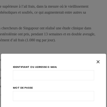
 supérieure à l’ail frais, dans la mesure où le vieillissement
énoliques et soufrés, ce qui augmenterait entre autres sa
es chercheurs de Singapour ont réalisé une étude clinique dans
estérolémie ont pris, pendant 13 semaines et en double aveugle,
lément d’ail frais (1.080 mg par jour).
×
u stress oxydatif évoluent favorablement avec l’ail âgé. Il y a:
IDENTIFIANT OU ADRESSE E-MAIL
rations de F2-isoprotanes dans le plasma et dans les urines,
ntrations d’hydroperoxyde lipidique dans le sérum,
peroxidase.
MOT DE PASSE
 frais. Ni l’ail âgé, ni l’ail frais n’ont d’effet significatif sur le