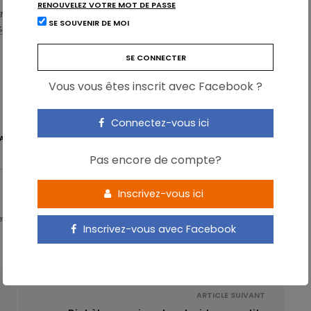
RENOUVELEZ VOTRE MOT DE PASSE
tro,
les chercheurs rapportent que l’ail âgé contient des quantités
SE SOUVENIR DE MOI
 phénoliques et de S-allylcystéine, ce qui expliquerait les effets
Vous vous êtes inscrit avec Facebook ?
Connectez-vous ici
ATIF
Pas encore de compte?
Inscrivez-vous ici
 - Partner & Senior Nutrition Expert - Karott'
Inscrivez-vous avec Facebook
ARTICLE SUIVANT