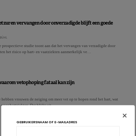
etzuren vervangen door onverzadigde blijft een goede
BÜHL
e prospectieve studie toont aan dat het vervangen van verzadigde door
en het risico op hart- en vaatziekten aanmerkelijk ve…
aarom vetophoping fataal kan zijn
hebben vrouwen de neiging om meer vet op te hopen rond het hart, wat
s voor hartziekten. Dat blijkt uit …
×
GEBRUIKERSNAAM OF E-MAILADRES