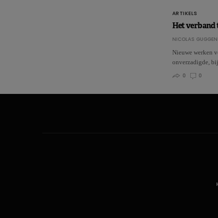
ARTIKELS
Het verband t
NICOLAS GUGGEN
Nieuwe werken ve
onverzadigde, bi
0
0