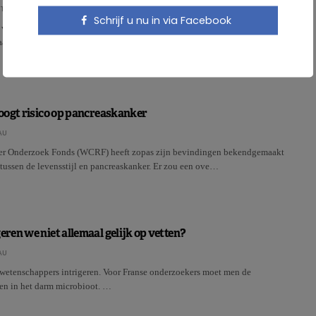
OT
Schrijf u nu in via Facebook
vet in de voeding werkt ernstige ziektebeelden zoals hart –en vaatziekten
 aanleiding van een rapport in opdracht van de …
oogt risico op pancreaskanker
AU
er Onderzoek Fonds (WCRF) heeft zopas zijn bevindingen bekendgemaakt
tussen de levensstijl en pancreaskanker. Er zou een ove…
en we niet allemaal gelijk op vetten?
AU
t wetenschappers intrigeren. Voor Franse onderzoekers moet men de
n in het darm microbioot. …