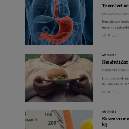
Te veel vet v
NICOLAS GUGGEN
Een nieuwe Ameri
tussen de microbi
0
0
ARTIKELS
Het eiwit dat
PIERRE PÉROCHON
Bij onderzoek na
de University of
0
0
ARTIKELS
Kiezen voor v
kg