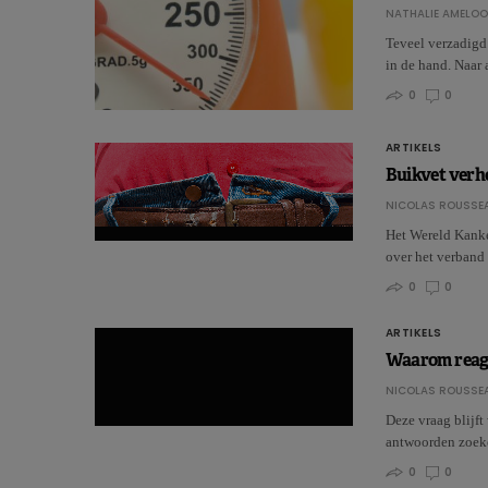
NATHALIE AMELO
Teveel verzadigd 
in de hand. Naar
0
0
ARTIKELS
Buikvet verh
NICOLAS ROUSSE
Het Wereld Kank
over het verband 
0
0
ARTIKELS
Waarom reager
NICOLAS ROUSSE
Deze vraag blijf
antwoorden zoeke
0
0