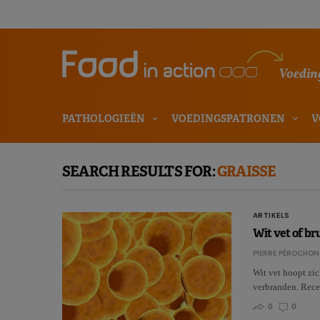
Voeding
PATHOLOGIEËN
VOEDINGSPATRONEN
V
SEARCH RESULTS FOR:
GRAISSE
ARTIKELS
Wit vet of bru
PIERRE PÉROCHON
Wit vet hoopt zic
verbranden. Rece
0
0