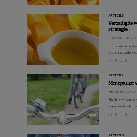
ARTIKELS
Verzadigde v
strategie
NICOLAS GUGGEN
Een grootschalig
onverzadigde vett
0
0
ARTIKELS
Menopauze: w
PIERRE PÉROCHON
Na de menopauze 
een risicofactor i
0
0
ARTIKELS