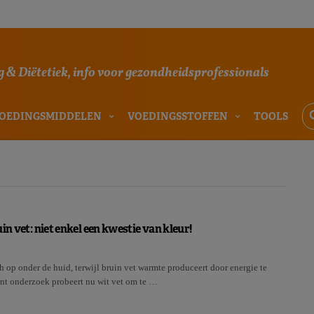
 & Diëtetiek, info voor gezondheidsprofessionals
OEDINGSMIDDELEN
VOEDINGSSTOFFEN
TOOLS
in vet: niet enkel een kwestie van kleur!
h op onder de huid, terwijl bruin vet warmte produceert door energie te
nt onderzoek probeert nu wit vet om te …