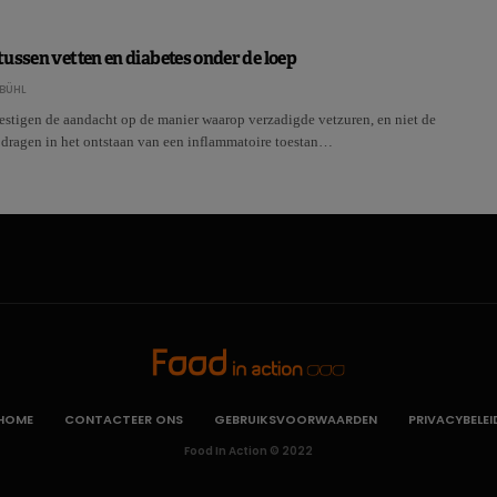
ussen vetten en diabetes onder de loep
BÜHL
stigen de aandacht op de manier waarop verzadigde vetzuren, en niet de
jdragen in het ontstaan van een inflammatoire toestan…
HOME
CONTACTEER ONS
GEBRUIKSVOORWAARDEN
PRIVACYBELEI
Food In Action © 2022