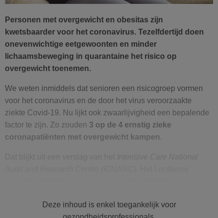
Personen met overgewicht en obesitas zijn
kwetsbaarder voor het coronavirus. Tezelfdertijd doen
onevenwichtige eetgewoonten en minder
lichaamsbeweging in quarantaine het risico op
overgewicht toenemen.
We weten inmiddels dat senioren een risicogroep vormen
voor het coronavirus en de door het virus veroorzaakte
ziekte Covid-19. Nu lijkt ook zwaarlijvigheid een bepalende
factor te zijn. Zo zouden
3 op de 4 ernstig zieke
coronapatiënten met overgewicht kampen
.
Dat blijkt uit een verslag van het
Intensive Care National
Audit and Research Centre
(ICNARC). Het Londense
centrum baseerde zich daarvoor op de opnames op
intensieve-zorgafdelingen. De
Deze inhoud is enkel toegankelijk voor
Wereldgezondheidsorganisatie (WHO) bevestigde
gezondheidsprofessionals.
overigens al
dat niet-overdraagbare aandoeningen, zoals