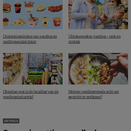
Ontstekingsindex van voeding en
Ultrabewerkte voeding – pro’s en
cardiovasculair risico
contra’s
Obesitas: wat is de houding van de
Helpen voedingsvezels echt om
voedingsindustrie?
gewicht te verliezen?
ARTIKELS