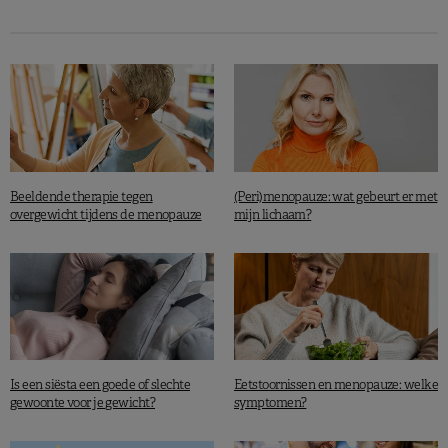
Meer leesvoer:
Het coronavirus: welke rol speelt
voeding in de overdracht?
ICNARC report on COVID-19 in critical cares, 20 mars 2020.
World Obesity Dederation, Obesity ans COVID-19: Policy statement.
Beeldende therapie tegen
(Peri)menopauze: wat gebeurt er met
overgewicht tijdens de menopauze
mijn lichaam?
Is een siësta een goede of slechte
Eetstoornissen en menopauze: welke
gewoonte voor je gewicht?
symptomen?