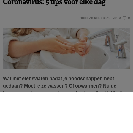
Coronavirus: 5 tips voor elke dag
NICOLAS ROUSSEAU
0
0
Wat met etenswaren nadat je boodschappen hebt
gedaan? Moet je ze wassen? Of opwarmen? Nu de
kennis over het coronavirus en de ziekte Covid-19 elke
dag toeneemt, maakt het Franse ANSES een stand van
zaken op. Dit zijn de voornaamste voorzorgen inzake
voeding tijdens deze pandemie.
Het Franse agentschap voor gezondheid, voedselveiligheid