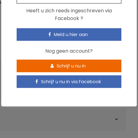
VERZADIGINGSGEVOEL
Heeft u zich reeds ingeschreven via
Facebook ?
Meld u hier aan
Nog geen account?
Schrijf u nu in
VOLGENDE ARTIKEL
Wezenlijk verschil tussen biologische en
Schrijf u nu in via Facebook
conventionele tomaten