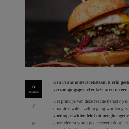
Een Frans onderzoeksteam is erin gesl
0
verzadigingsgevoel enkele uren na een e
SHARES
Het principe van deze reactie berust op ui
door de eiwitten zelf in gang worden geze
voedingseiwitten
leidt tot neoglucogen
poortader en wordt gedetecteerd door het 