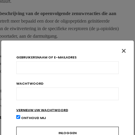
tuurt.
 beschrijving van de opeenvolgende zenuwreacties die aan
etreft meer bepaald een door de oligopeptiden geïnitieerde
n de eiwitvertering in de specifieke receptoren (de µ-opioïden)
poortader, aan de darmuitgang.
×
receptoren die via de nervus vagus (dus in de buik) en de
odschap sturen naar de gespecialiseerde hersengebieden. De
GEBRUIKERSNAAM OF E-MAILADRES
schap die tot de neoglucogenese in de darmen leidt. De
en in hersengebieden zoals de hypothalamus, die de
WACHTWOORD
tische perspectieven voor de behandeling van
obesitas
, want
e activering van deze metabolische weg worden bepaald om op
jvend te regelen.
VERNIEUW UW WACHTWOORD
2
ONTHOUD MIJ