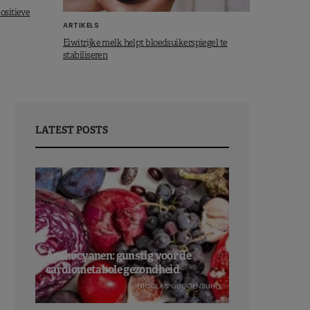
ositieve
ARTIKELS
Eiwitrijke melk helpt bloedsuikerspiegel te
stabiliseren
LATEST POSTS
Anthocyanen: gunstig voor de
cardiometabole gezondheid
NICOLAS GUGGENBÜHL