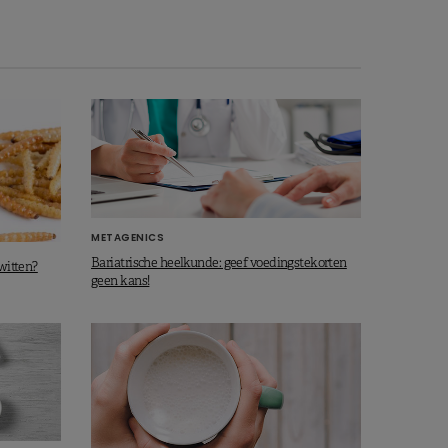
METAGENICS
Bariatrische heelkunde: geef voedingstekorten
iwitten?
geen kans!