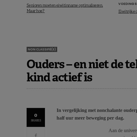
VOEDINGS
Senioren moeten eiwitinname optimaliseren.
Maar hoe?
Eiwitrijke 
NON CLASSIFIÉ(E)
Ouders – en niet de te
kind actief is
In vergelijking met nonchalante oude
0
half uur meer beweging per dag.
SHARES
Aan de univer