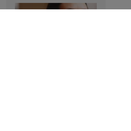
Verhoogt het eten van zoete voeding
de trek in zoet?
LAVINIA SINCOVITS