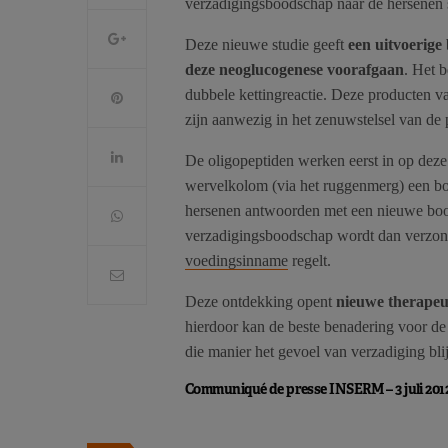
verzadigingsboodschap naar de hersenen s
Deze nieuwe studie geeft
een uitvoerige
deze neoglucogenese voorafgaan
. Het b
dubbele kettingreactie. Deze producten va
zijn aanwezig in het zenuwstelsel van de 
De oligopeptiden werken eerst in op deze 
wervelkolom (via het ruggenmerg) een bo
hersenen antwoorden met een nieuwe bood
verzadigingsboodschap wordt dan verzond
voedingsinname
regelt.
Deze ontdekking opent
nieuwe therapeu
hierdoor kan de beste benadering voor d
die manier het gevoel van verzadiging bli
Communiqué de presse INSERM – 3 juli 201