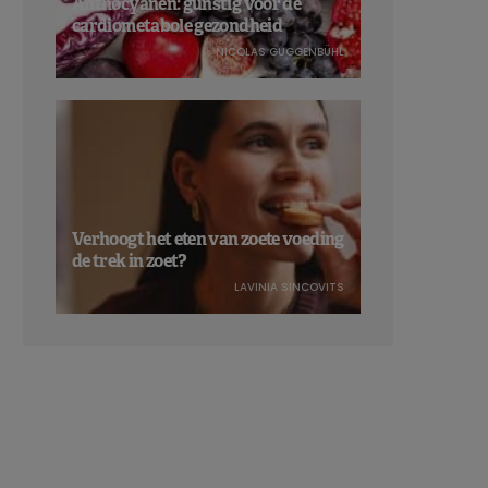
Anthocyanen: gunstig voor de
cardiometabole gezondheid
NICOLAS GUGGENBÜHL
Verhoogt het eten van zoete voeding
de trek in zoet?
LAVINIA SINCOVITS