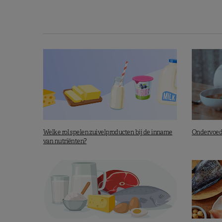
Welke rol spelen zuivelproducten bij de inname
Ondervoedi
van nutriënten?