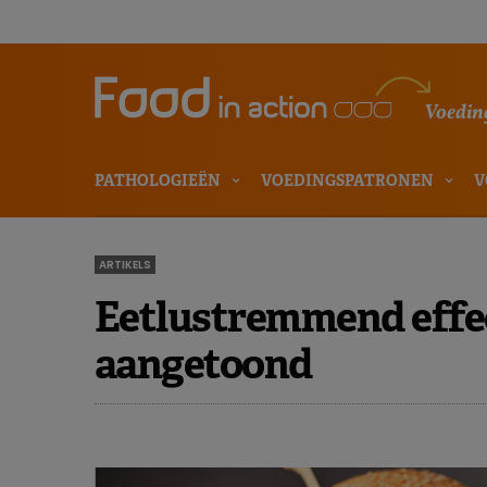
Voeding
PATHOLOGIEËN
VOEDINGSPATRONEN
V
ARTIKELS
Eetlustremmend effec
aangetoond