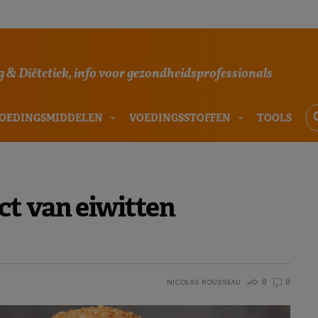
 & Diëtetiek, info voor gezondheidsprofessionals
OEDINGSMIDDELEN
VOEDINGSSTOFFEN
TOOLS
t van eiwitten
NICOLAS ROUSSEAU
0
0