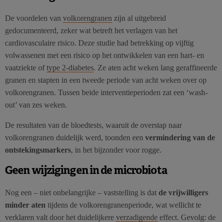
De voordelen van
volkorengranen
zijn al uitgebreid
gedocumenteerd, zeker wat betreft het verlagen van het
cardiovasculaire risico. Deze studie had betrekking op vijftig
volwassenen met een risico op het ontwikkelen van een hart- en
vaatziekte of
type 2-diabetes
. Ze aten acht weken lang geraffineerde
granen en stapten in een tweede periode van acht weken over op
volkorengranen. Tussen beide interventieperioden zat een ‘wash-
out’ van zes weken.
De resultaten van de bloedtests, waaruit de overstap naar
volkorengranen duidelijk werd, toonden een
vermindering van de
ontstekingsmarkers
, in het bijzonder voor rogge.
Geen wijzigingen in de microbiota
Nog een – niet onbelangrijke – vaststelling is dat
de vrijwilligers
minder aten
tijdens de volkorengranenperiode, wat wellicht te
verklaren valt door het duidelijkere
verzadigende
effect. Gevolg: de