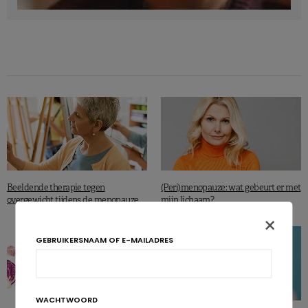
Beeldende therapie tegen
(Peri)menopauze: wat gebeurt er met
overgewicht tijdens de menopauze
mijn lichaam?
×
GEBRUIKERSNAAM OF E-MAILADRES
WACHTWOORD