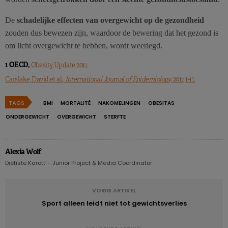
De
schadelijke effecten van overgewicht op de gezondheid
zouden dus bewezen zijn, waardoor de bewering dat het gezond is
om licht overgewicht te hebben, wordt weerlegd.
1 OECD,
Obesity Update 2017.
Carslake, David et al.,
International Journal of Epidemiology
, 2017, 1-11.
TAGS
BMI
MORTALITÉ
NAKOMELINGEN
OBESITAS
ONDERGEWICHT
OVERGEWICHT
STERFTE
Alexia Wolf
Diëtiste Karott' - Junior Project & Media Coordinator
VORIG ARTIKEL
Sport alleen leidt niet tot gewichtsverlies