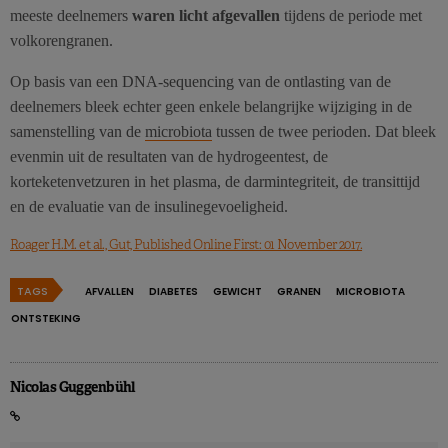
meeste deelnemers
waren licht afgevallen
tijdens de periode met
volkorengranen.
Op basis van een DNA-sequencing van de ontlasting van de
deelnemers bleek echter geen enkele belangrijke wijziging in de
samenstelling van de
microbiota
tussen de twee perioden. Dat bleek
evenmin uit de resultaten van de hydrogeentest, de
korteketenvetzuren in het plasma, de darmintegriteit, de transittijd
en de evaluatie van de insulinegevoeligheid.
Roager H.M. et al., Gut, Published Online First: 01 November 2017.
TAGS
AFVALLEN
DIABETES
GEWICHT
GRANEN
MICROBIOTA
ONTSTEKING
Nicolas Guggenbühl