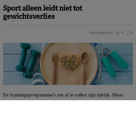
Sport alleen leidt niet tot
gewichtsverlies
ODILE BERNARD
0
0
De trainingsprogramma’s om af te vallen zijn talrijk. Maar
wanneer sport niet samengaat met voeding worden geen
efficiënte resultaten bekomen, zo blijkt uit nieuw onderzoek. Er
werd hier geen gewichtsverlies bekomen door enkel het
energieverbruik te verhogen.