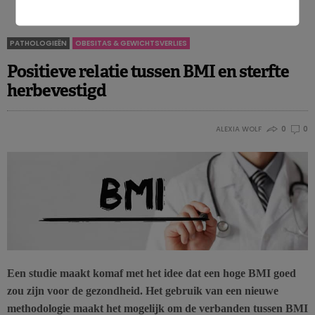
PATHOLOGIEËN
OBESITAS & GEWICHTSVERLIES
Positieve relatie tussen BMI en sterfte
herbevestigd
ALEXIA WOLF
0
0
Een studie maakt komaf met het idee dat een hoge BMI goed
zou zijn voor de gezondheid. Het gebruik van een nieuwe
methodologie maakt het mogelijk om de verbanden tussen BMI