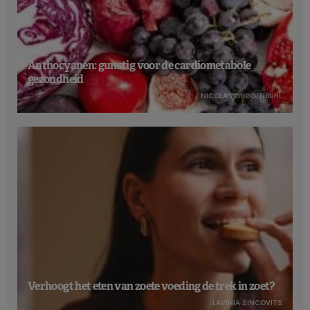
Anthocyanen: gunstig voor de cardiometabole
gezondheid
NICOLAS GUGGENBÜHL
Verhoogt het eten van zoete voeding de trek in zoet?
LAVINIA SINCOVITS