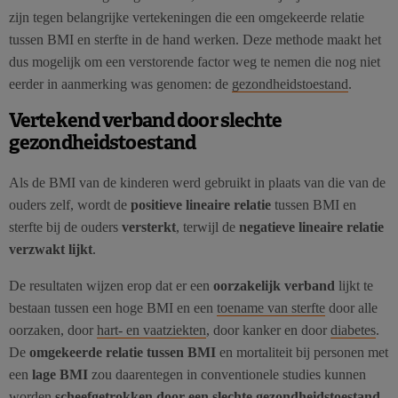
zijn tegen belangrijke vertekeningen die een omgekeerde relatie
tussen BMI en sterfte in de hand werken. Deze methode maakt het
dus mogelijk om een verstorende factor weg te nemen die nog niet
eerder in aanmerking was genomen: de
gezondheidstoestand
.
Vertekend verband door slechte
gezondheidstoestand
Als de BMI van de kinderen werd gebruikt in plaats van die van de
ouders zelf, wordt de
positieve lineaire relatie
tussen BMI en
sterfte bij de ouders
versterkt
, terwijl de
negatieve lineaire relatie
verzwakt lijkt
.
De resultaten wijzen erop dat er een
oorzakelijk verband
lijkt te
bestaan tussen een hoge BMI en een
toename van sterfte
door alle
oorzaken, door
hart- en vaatziekten
, door kanker en door
diabetes
.
De
omgekeerde relatie tussen BMI
en mortaliteit bij personen met
een
lage BMI
zou daarentegen in conventionele studies kunnen
worden
scheefgetrokken door een slechte gezondheidstoestand
.