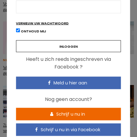
Voedingsaanbevelingen: Duitsland
De darmmicrobiota in al hun glorie
gaat voor meer plantaardig
VERNIEUW UW WACHTWOORD
ONTHOUD MIJ
Heeft u zich reeds ingeschreven via
NUTRIGRAPHICS
Voeding en mentale gezondheid
Facebook ?
Welke voeding voor de mentale
gezondheid?
Meld u hier aan
Nog geen account?
Schrijf u nu in
Zuivelproducten en gezondheid:
Groenten en fruit: hun microbioom
Schrijf u nu in via Facebook
welk verband?
beïnvloedt onze darmen