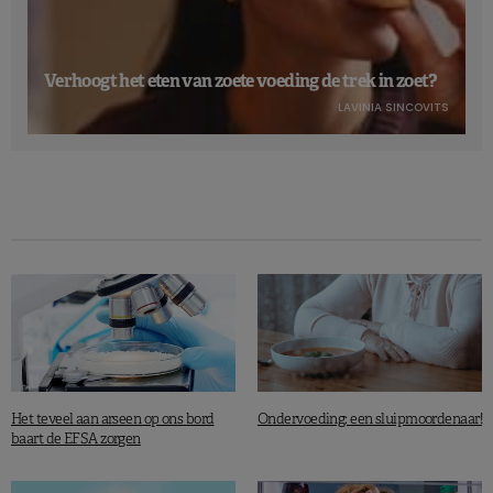
Verhoogt het eten van zoete voeding de trek in zoet?
LAVINIA SINCOVITS
Het teveel aan arseen op ons bord
Ondervoeding: een sluipmoordenaar!
baart de EFSA zorgen