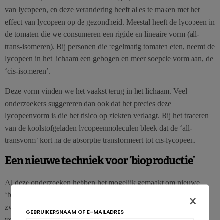
van lycopeen, en deze verandering heeft alles te maken met het
effect van lycopeen op de gezondheid. Meestal heeft de lycopeen in
de tomaten die we consumeren een rigide en lineaire vorm (all-
trans-isomeren). Bij personen die regelmatig tomaten eten, neemt de
lycopeen in het lichaam een gebogen en meer soepele vorm aan, de
‘cis-isomeren’.
Deze vorm vinden we het vaakst terug in het lichaam. Veel
onderzoekers suggereren dan ook dat het precies deze
lycopeenvorm is die het risico op ziekten verlaagt. Bij het traceren
van de koolstofgeladen lycopeenmoleculen bleek dat de ‘all-
transvorm’ kort na de absorptie transformeert tot cis-lycopeen.
Een nieuwe techniek voor ‘bioproductie’
Al deze onderzoeken hebben het mogelijk gemaakt om nieuwe
‘bioproductie-eenheden’ te ontwikkelen. Deze kunnen ook
×
zwaardere versies produceren van andere bioactieve stoffen in
GEBRUIKERSNAAM OF E-MAILADRES
voedingsmiddelen. Zo was een andere studie gericht op fytoeen,