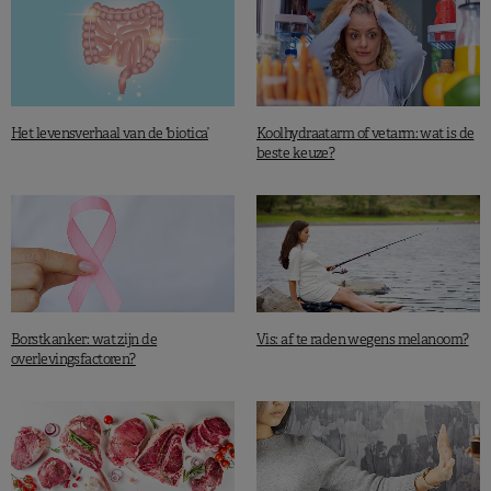
Het levensverhaal van de ‘biotica’
Koolhydraatarm of vetarm: wat is de
beste keuze?
Borstkanker: wat zijn de
Vis: af te raden wegens melanoom?
overlevingsfactoren?