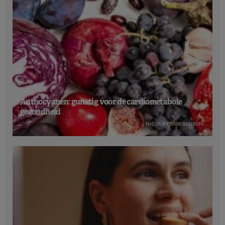
Anthocyanen: gunstig voor de cardiometabole
gezondheid
NICOLAS GUGGENBÜHL