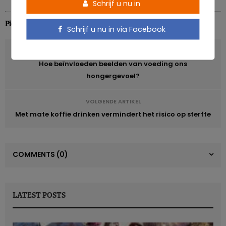
Schrijf u nu in
Pierre Pérochon
Schrijf u nu in via Facebook
VORIG ARTIKEL
Hoe beïnvloeden beelden van voeding ons
hongergevoel?
VOLGENDE ARTIKEL
Met mate koffie drinken vermindert het risico op sterfte
COMMENTS
(0)
LATEST POSTS