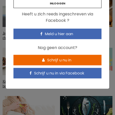
Heeft u zich reeds ingeschreven via
Facebook ?
Japan: minder rijst, meer brood en
Tryptofaan in noten: goed voor het
Meld u hier aan
cholesterol
hart en het humeur
Nog geen account?
Schrijf u nu in
Schrijf u nu in via Facebook
Een mediterraan dieet voor het
Kruiden en specerijen voor een
microbioom van senioren
betere darmmicrobiota