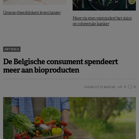
Groene-theedrinkers leven langer
Meer vis eten vermindert het risico
op colorectale kanker
ARTIKELS
De Belgische consument spendeert
meer aan bioproducten
CHARLOTTE BAECKE
0
0