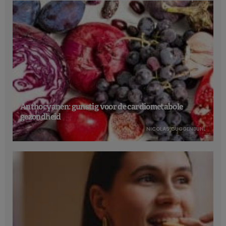
Anthocyanen: gunstig voor de cardiometabole
gezondheid
NICOLAS GUGGENBÜHL