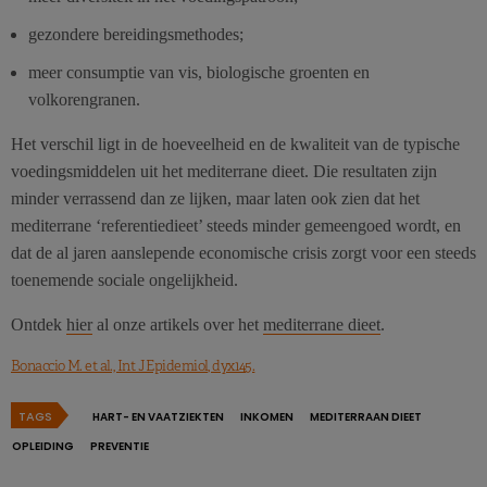
gezondere bereidingsmethodes;
meer consumptie van vis, biologische groenten en
volkorengranen.
Het verschil ligt in de hoeveelheid en de kwaliteit van de typische
voedingsmiddelen uit het mediterrane dieet. Die resultaten zijn
minder verrassend dan ze lijken, maar laten ook zien dat het
mediterrane ‘referentiedieet’ steeds minder gemeengoed wordt, en
dat de al jaren aanslepende economische crisis zorgt voor een steeds
toenemende sociale ongelijkheid.
Ontdek
hier
al onze artikels over het
mediterrane dieet
.
Bonaccio M. et al., Int J Epidemiol, dyx145.
TAGS
HART- EN VAATZIEKTEN
INKOMEN
MEDITERRAAN DIEET
OPLEIDING
PREVENTIE