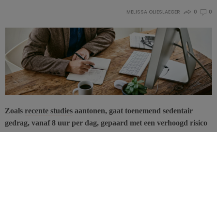
MELISSA OLIESLAEGER
0
0
Zoals
recente studies
aantonen, gaat toenemend sedentair
gedrag, vanaf 8 uur per dag, gepaard met een verhoogd risico
op (chronische) aandoeningen en een verminderde
levensverwachting. Het onderwerp van lichaamsbeweging bij
gezondheid en ziekte kwam aan bod tijdens de lentestudiedag
van de VBVD op 19 april 2018.
Fysiek actief en toch sedentair
Mensen brengen hun dagen al zittend door: tijdens de kantooruren,