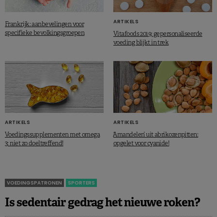
ARTIKELS
Frankrijk: aanbevelingen voor
specifieke bevolkingsgroepen
Vitafoods 2019: gepersonaliseerde
voeding blijkt in trek
ARTIKELS
ARTIKELS
Voedingssupplementen met omega
‘Amandelen’ uit abrikozenpitten:
3: niet zo doeltreffend!
opgelet voor cyanide!
VOEDINGSPATRONEN
SPORTERS
Is sedentair gedrag het nieuwe roken?