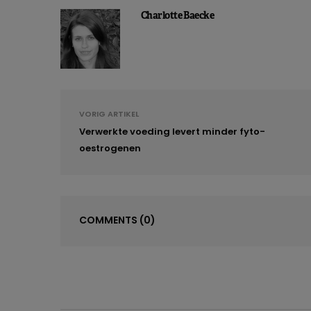
Charlotte Baecke
Volgens de bevindingen van deze en
snackgedrag nog verder zal toenemen
jongere generatie onder consumenten
steeds vaker buitenshuis te zullen e
en 32% geeft aan ook meer tussendoo
drijfveren voor dit eetgedrag verkla
VORIG ARTIKEL
doorslaggevend.
Verwerkte voeding levert minder fyto-
oestrogenen
Food In Mind,
Belgian Snack Research
, août 2015
COMMENTS
(0)