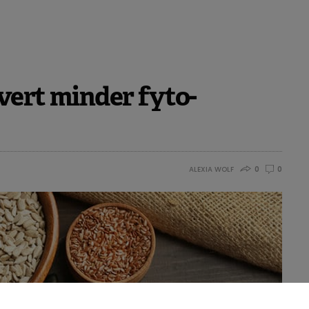
vert minder fyto-
ALEXIA WOLF
0
0