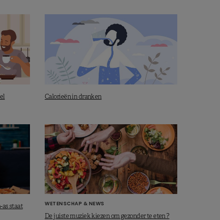
el
Calorieën in dranken
WETENSCHAP & NEWS
-as staat
De juiste muziek kiezen om gezonder te eten ?