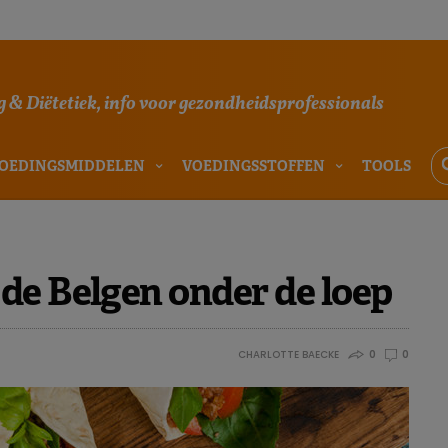
 & Diëtetiek, info voor gezondheidsprofessionals
OEDINGSMIDDELEN
VOEDINGSSTOFFEN
TOOLS
de Belgen onder de loep
CHARLOTTE BAECKE
0
0