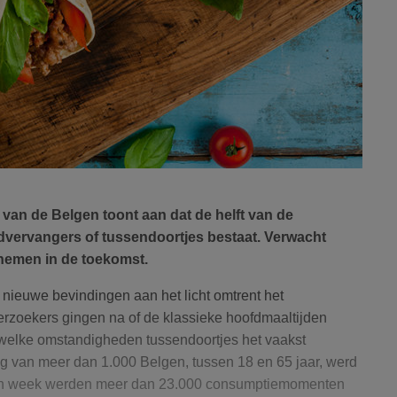
van de Belgen toont aan dat de helft van de
dvervangers of tussendoortjes bestaat. Verwacht
enemen in de toekomst.
nieuwe bevindingen aan het licht omtrent het
rzoekers gingen na of de klassieke hoofdmaaltijden
n welke omstandigheden tussendoortjes het vaakst
 van meer dan 1.000 Belgen, tussen 18 en 65 jaar, werd
en week werden meer dan 23.000 consumptiemomenten