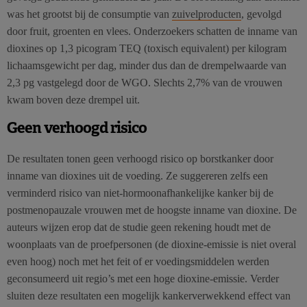
was het grootst bij de consumptie van
zuivelproducten
, gevolgd
door fruit, groenten en vlees. Onderzoekers schatten de inname van
dioxines op 1,3 picogram TEQ (toxisch equivalent) per kilogram
lichaamsgewicht per dag, minder dus dan de drempelwaarde van
2,3 pg vastgelegd door de WGO. Slechts 2,7% van de vrouwen
kwam boven deze drempel uit.
Geen verhoogd risico
De resultaten tonen geen verhoogd risico op borstkanker door
inname van dioxines uit de voeding. Ze suggereren zelfs een
verminderd risico van niet-hormoonafhankelijke kanker bij de
postmenopauzale vrouwen met de hoogste inname van dioxine. De
auteurs wijzen erop dat de studie geen rekening houdt met de
woonplaats van de proefpersonen (de dioxine-emissie is niet overal
even hoog) noch met het feit of er voedingsmiddelen werden
geconsumeerd uit regio’s met een hoge dioxine-emissie. Verder
sluiten deze resultaten een mogelijk kankerverwekkend effect van