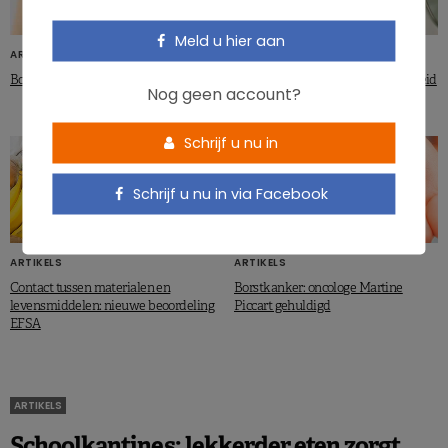
Meld u hier aan
ARTIKELS
ARTIKELS
Borstkanker: de probioticapiste
Verminderen probiotica de giftigheid
Nog geen account?
van cadmium?
Schrijf u nu in
Schrijf u nu in via Facebook
ARTIKELS
ARTIKELS
Contact tussen materialen en
Borstkanker: oncologe Martine
levensmiddelen: nieuwe beoordeling
Piccart gehuldigd
EFSA
ARTIKELS
Schoolkantines: lekkerder eten zorgt