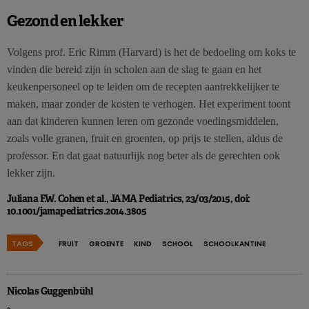
Gezond en lekker
Volgens prof. Eric Rimm (Harvard) is het de bedoeling om koks te
vinden die bereid zijn in scholen aan de slag te gaan en het
keukenpersoneel op te leiden om de recepten aantrekkelijker te
maken, maar zonder de kosten te verhogen. Het experiment toont
aan dat kinderen kunnen leren om gezonde voedingsmiddelen,
zoals volle granen, fruit en groenten, op prijs te stellen, aldus de
professor. En dat gaat natuurlijk nog beter als de gerechten ook
lekker zijn.
Juliana F.W. Cohen et al., JAMA Pediatrics, 23/03/2015, doi:
10.1001/jamapediatrics.2014.3805
TAGS
FRUIT
GROENTE
KIND
SCHOOL
SCHOOLKANTINE
Nicolas Guggenbühl