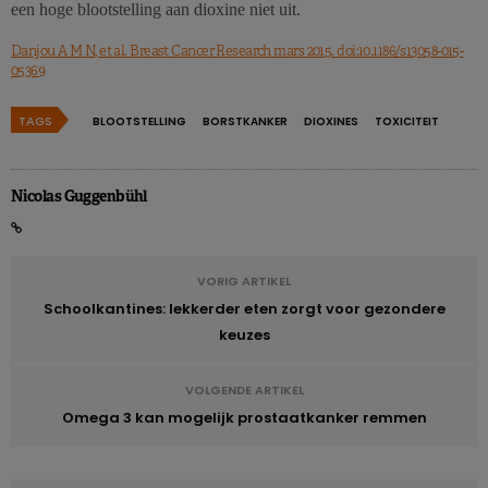
een hoge blootstelling aan dioxine niet uit.
Danjou A M N, et al. Breast Cancer Research mars 2015. doi:10.1186/s13058-015-
05369
TAGS
BLOOTSTELLING
BORSTKANKER
DIOXINES
TOXICITEIT
Nicolas Guggenbühl
VORIG ARTIKEL
Schoolkantines: lekkerder eten zorgt voor gezondere
keuzes
VOLGENDE ARTIKEL
Omega 3 kan mogelijk prostaatkanker remmen