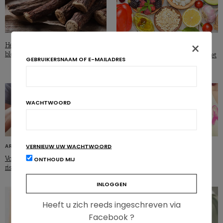
×
ARTIKELS
Het effect van zoethout op de
bloeddruk wordt onderschat!
Voeding en kanker: alles wat je moet
GEBRUIKERSNAAM OF E-MAILADRES
(w)eten
WACHTWOORD
VERNIEUW UW WACHTWOORD
ARTIKELS
ARTIKELS
Voedingssupplementen: niet zonder
Borstkanker: zes voedingsmythes
ONTHOUD MIJ
risico voor sporters
Heeft u zich reeds ingeschreven via
Facebook ?