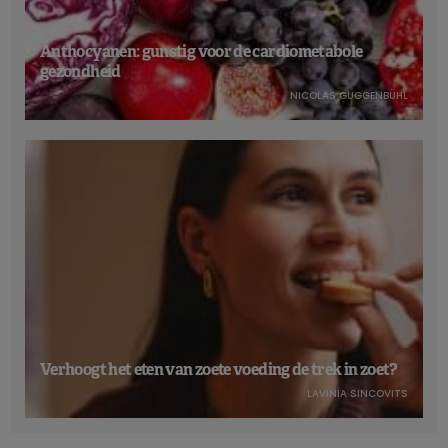
Anthocyanen: gunstig voor de cardiometabole
gezondheid
NICOLAS GUGGENBÜHL
Verhoogt het eten van zoete voeding de trek in zoet?
LAVINIA SINCOVITS