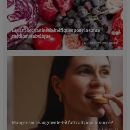
Les anthocyanines bénéfiques pour la santé
cardiométabolique
NICOLAS GUGGENBÜHL
Manger sucré augmente-t-il l’attrait pour le sucré ?
LAVINIA SINCOVITS