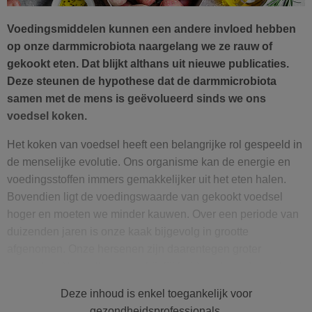
Voedingsmiddelen kunnen een andere invloed hebben
op onze darmmicrobiota naargelang we ze rauw of
gekookt eten. Dat blijkt althans uit nieuwe publicaties.
Deze steunen de hypothese dat de darmmicrobiota
samen met de mens is geëvolueerd sinds we ons
voedsel koken.
Het koken van voedsel heeft een belangrijke rol gespeeld in
de menselijke evolutie. Ons organisme kan de energie en
voedingsstoffen immers gemakkelijker uit het eten halen.
Bovendien ligt de voedingswaarde van gekookt voedsel
hoger en moeten we minder kauwen. Over een periode van
duizenden jaren is onze kaak bijgevolg in grootte
afgenomen. Onze hersenen zijn daarentegen groter
geworden. Naar alle waarschijnlijkheid evolueerden ook
onze darmmicrobiota mee. Tenminste, dat is wat nieuwe
Deze inhoud is enkel toegankelijk voor
publicaties doen vermoeden.
gezondheidsprofessionals.