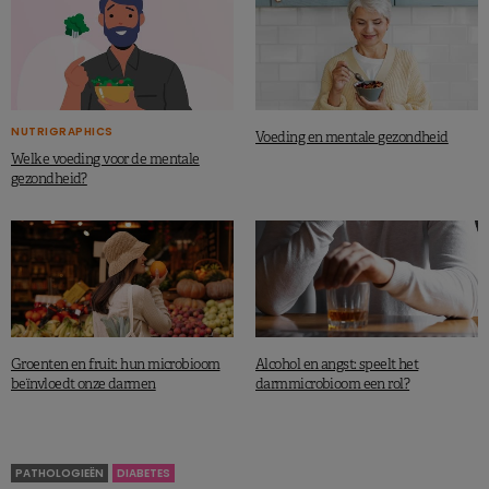
NUTRIGRAPHICS
Voeding en mentale gezondheid
Welke voeding voor de mentale
gezondheid?
Groenten en fruit: hun microbioom
Alcohol en angst: speelt het
beïnvloedt onze darmen
darmmicrobioom een rol?
PATHOLOGIEËN
DIABETES