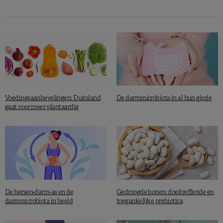
staan met wijzigingen in lichaamsgewicht.
Meer leesvoer:
Darmmicrobiota, obesitas
en mentale stoornissen: link ontdekt
Carmody R N et al. Nature Microbiology. Published 30 September 2019.
Voedingsaanbevelingen: Duitsland
De darmmicrobiota in al hun glorie
gaat voor meer plantaardig
De hersen-darm-as en de
Gedroogde bonen: doeltreffende en
darmmicrobiota in beeld
toegankelijke prebiotica