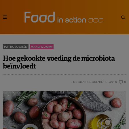
PATHOLOGIEËN
MAAG & DARM
Hoe gekookte voeding de microbiota
beïnvloedt
NICOLAS GUGGENBÜHL
0
0