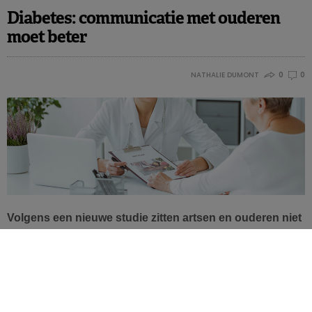
Diabetes: communicatie met ouderen
moet beter
NATHALIE DUMONT
0
0
Volgens een nieuwe studie zitten artsen en ouderen niet
op dezelfde golflengte als het om de behandeling van
diabetes gaat. Hoe kunnen we de communicatie
verbeteren, zodat patiënten de evolutie van de
behandeling en de richtlijnen van hun arts beter
begrijpen?