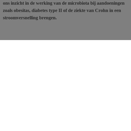
ons inzicht in de werking van de microbiota bij aandoeningen
zoals obesitas, diabetes type II of de ziekte van Crohn in een
stroomversnelling brengen.
Volgens schattingen wordt het darmkanaal van elke mens bevolkt