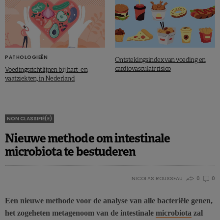
PATHOLOGIEËN
Ontstekingsindex van voeding en
cardiovasculair risico
Voedingsrichtlijnen bij hart- en
vaatziekten, in Nederland
NON CLASSIFIÉ(E)
Nieuwe methode om intestinale
microbiota te bestuderen
NICOLAS ROUSSEAU
0
0
Een nieuwe methode voor de analyse van alle bacteriële genen,
het zogeheten metagenoom van de intestinale
microbiota
zal