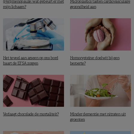
(Peri)menopauze: wat gebeurt er met
Microplastics tasten cardiovasculaire
mijn lichaam?
gezondheid aan
Het teveel aan arseen op ons bord
Homocysteïne: doelwit bij een
baart de EFSA zorgen
beroerte?
Verlaagt chocolade de mortaliteit?
Minder dementie met nitraten uit
groenten