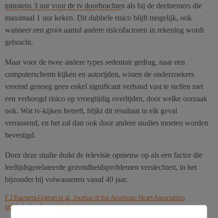
minstens 3 uur voor de tv doorbrachte
n als bij de deelnemers die
maximaal 1 uur keken. Dit dubbele risico blijft mogelijk, ook
wanneer een groot aantal andere risicofactoren in rekening wordt
gebracht.
Maar voor de twee andere types sedentair gedrag, naar een
computerscherm kijken en autorijden, wisten de onderzoekers
vreemd genoeg geen enkel significant verband vast te stellen met
een verhoogd risico op vroegtijdig overlijden, door welke oorzaak
ook. Wat tv-kijken betreft, blijkt dit resultaat in elk geval
verrassend, en het zal dan ook door andere studies moeten worden
bevestigd.
Door deze studie duikt de televisie opnieuw op als een factor die
leeftijdsgerelateerde gezondheidsproblemen verslechtert, in het
bijzonder bij volwassenen vanaf 40 jaar.
F.J. Basterra-Gortari et al., Journal of the American Heart Association,
published online 25/06/2014.