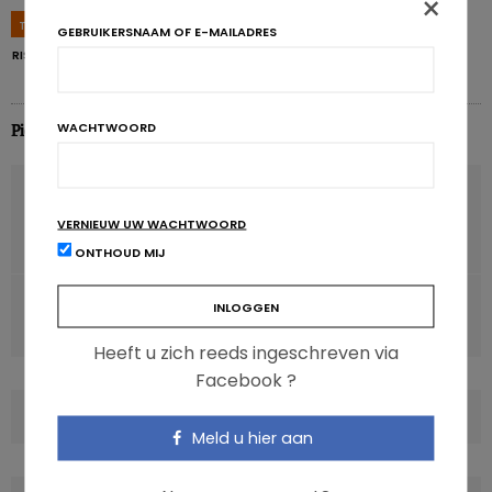
×
TAGS
CARDIOVASCULAIR
CHRONISCH
LEVENSSTIJL
OVERLIJDEN
GEBRUIKERSNAAM OF E-MAILADRES
RISICO
SEDENTAIR
TELEVISIE
ZIEKTE
WACHTWOORD
Pierre Pérochon
VORIG ARTIKEL
Nieuwe methode om intestinale microbiota te
VERNIEUW UW WACHTWOORD
bestuderen
ONTHOUD MIJ
VOLGENDE ARTIKEL
Palmolie pleit onschuldig!
Heeft u zich reeds ingeschreven via
Facebook ?
COMMENTS
(0)
Meld u hier aan