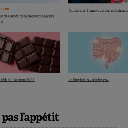
PHICS
NutrEvent : l’Innovation en nutrition s
n des produits laitiers aux apports
ls
réduit-il la mortalité ?
Le biopic des « biotiques »
pas l’appétit