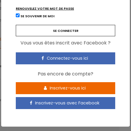
 faible est associé à une consommation d’alcool nulle, c’est parce
s nombreux méfaits, dont les cancers.
RENOUVELEZ VOTRE MOT DE PASSE
SE SOUVENIR DE MOI
 prises, telles que la taxation, mais aussi une actualisation des
 pas ce nouvel état des connaissances sur les méfaits de l’alcool.
d: Augustus 23, 2018.
Vous vous êtes inscrit avec Facebook ?
3, 2018.
Connectez-vous ici
ECOMMANDATIONS
SANTÉ
Pas encore de compte?
Inscrivez-vous ici
 - Partner & Senior Nutrition Expert - Karott'
Inscrivez-vous avec Facebook