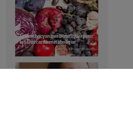
Les anthocyanines bénéfiques pour
la santé cardiométabolique
NICOLAS GUGGENBÜHL
Manger sucré augmente-t-il l’attrait
pour le sucré ?
LAVINIA SINCOVITS