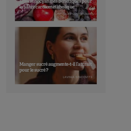
Les anthocyanines bénéfiques pour
la santé cardiométabolique
NICOLAS GUGGENBÜHL
Manger sucré augmente-t-il l’attrait
pour le sucré ?
LAVINIA SINCOVITS