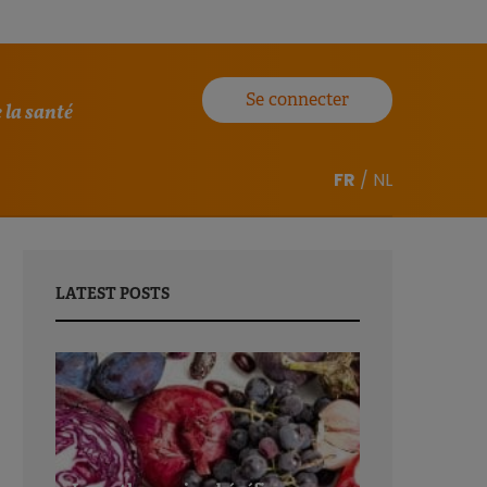
Se connecter
 la santé
FR
/
NL
LATEST POSTS