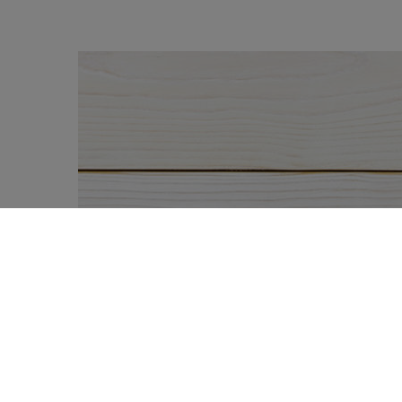
«Boire une tasse de café peut aider à 
0
démentir cette affirmation. Selon une ré
SHARES
l’apport alimentaire pendant le petit-dé