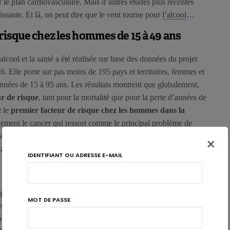
ur le plan cardiovasculaire. Mais d’autres études plus récentes
sante. Et là, on peut dire que le vent tourne pour
l’alcool
…
 risque chez les hommes de 15 à 49 ans
lcool et la santé a été réalisée sur base des données du projet
. Elle porte sur pas moins de 195 pays et territoires, femmes et
nnées de 15 à 95 ans. Les résultats montrent que globalement,
ur de risque
, tant pour la mortalité que pour la perte d’années de
t le
premier facteur de risque chez les hommes dans la
llement le cancer qui ressort comme le principal problème de
core que
le niveau de consommation d’alcool qui est associé au
×
 zéro
.
IDENTIFIANT OU ADRESSE E-MAIL
ne l’importance et la qualité des données qui ont été utilisées et
MOT DE PASSE
on considérable d’un point de vue méthodologique. L’étude a pris
cool qui ont été rapportés, essentiellement dans le domaine