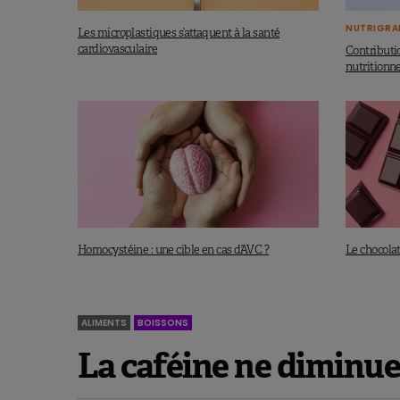
NUTRIGRA
Les microplastiques s’attaquent à la santé
cardiovasculaire
Contributio
nutritionne
Homocystéine : une cible en cas d’AVC ?
Le chocolat 
ALIMENTS
BOISSONS
La caféine ne diminue 