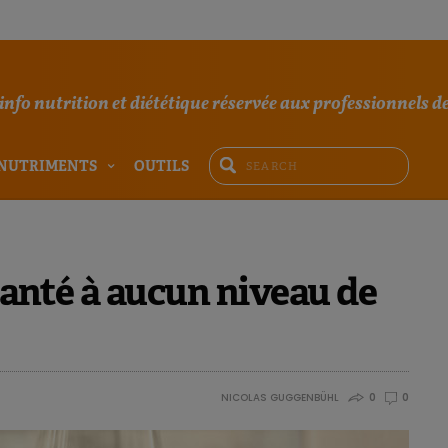
'info nutrition et diététique réservée aux professionnels de
NUTRIMENTS
OUTILS
 santé à aucun niveau de
NICOLAS GUGGENBÜHL
0
0