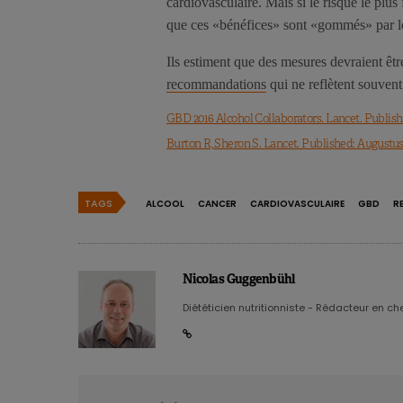
cardiovasculaire. Mais si le risque le plus
que ces «bénéfices» sont «gommés» par le
Ils estiment que des mesures devraient être
recommandations
qui ne reflètent souvent
GBD 2016 Alcohol Collaborators. Lancet. Publishe
Burton R, Sheron S. Lancet. Published: Augustus 2
TAGS
ALCOOL
CANCER
CARDIOVASCULAIRE
GBD
R
Nicolas Guggenbühl
Diététicien nutritionniste - Rédacteur en chef