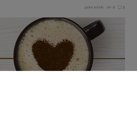
SARA NASRI
0
0
perdre du poids». De nouvelles observations semblent
cente étude, la caféine n’aurait qu’un effet limité sur
jeuner, et cet effet serait compensé au cours de la journée.