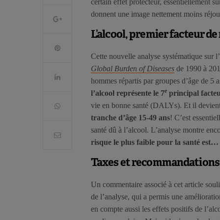
certain effet protecteur, essentiellement s
donnent une image nettement moins réjouis
L’alcool, premier facteur de
Cette nouvelle analyse systématique sur l’a
Global Burden of Diseases
de 1990 à 2016
hommes répartis par groupes d’âge de 5 a
e
l’alcool représente le 7
principal facte
vie en bonne santé (DALYs). Et il devien
tranche d’âge 15-49 ans
! C’est essentie
santé dû à l’alcool. L’analyse montre en
risque le plus faible pour la santé est…
Taxes et recommandations
Un commentaire associé à cet article soulig
de l’analyse, qui a permis une améliorati
en compte aussi les effets positifs de l’al