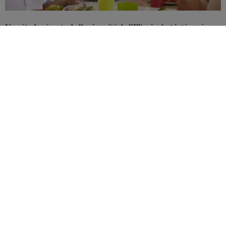
Une étude récente de l’université de l’Illinois s’est intéressée
aux prises alimentaires et à l’activité physique des enfants
durant leur pause de midi, en fonction du temps et de la durée.
Elle révèle que la prise alimentaire et l’activité physique des
enfants sont influencées tant par la durée de la pause de midi
que par l’enchaînement du repas et du jeu.
L’activité physique et l’apport alimentaire sont fondamentaux pour
la croissance et le développement de l’enfant. Il est donc important
de porter une attention particulière à l’alimentation et l’exercice
durant la période de scolarité. Mais comment faire? Cette nouvelle
étude montre comment planifier au mieux le lunch et le temps de
jeu.
5 jours et 151 enfants à l’heure du déjeuner
ème
ème
Durant 5 jours, 151 enfants de 4
et 5
année primaire de deux