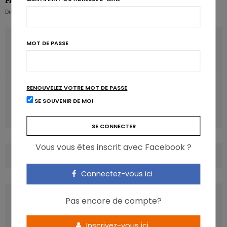
Pierre Pérochon
Diététicien nutritionniste hospitalier
ARTICLE PRÉCÉDENT
MOT DE PASSE
La pause de midi chez l’enfant, une question de
planification
RENOUVELEZ VOTRE MOT DE PASSE
ARTICLE SUIVANT
SE SOUVENIR DE MOI
Consommation modérée d'alcool: pas de bénéfice pour
le cœur
Vous vous êtes inscrit avec Facebook ?
COMMENTS
(0)
Connectez-vous ici
LATEST POSTS
Pas encore de compte?
Inscrivez-vous ici