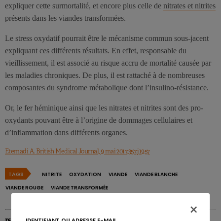
expliquer cette surmortalité, et encore plus celle de
nitrates et nitrites
présents dans les viandes transformées.
Le stress oxydatif pourrait être le mécanisme commun sous-jacent
expliquant ces différents résultats. En effet, responsable du
vieillissement, il est associé au risque accru de mortalité causée par
les maladies chroniques. De plus, il est rattaché à de nombreuses
composantes du syndrome métabolique dont l’insulino-résistance.
Or, le fer héminique ainsi que les nitrates et nitrites sont des pro-
oxydants pouvant être à l’origine de dommages cellulaires et
d’inflammation dans différents organes.
Etemadi A. British Medical Journal, 9 mai 2017;357:j1957
TAGS
NITRITE
OXYDATION
VIANDE
VIANDE BLANCHE
VIANDE ROUGE
VIANDE TRANSFORMÉE
×
IDENTIFIANT OU ADRESSE E-MAIL