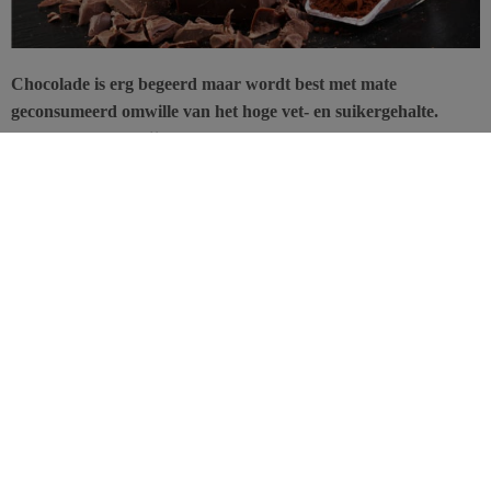
Chocolade is erg begeerd maar wordt best met mate
geconsumeerd omwille van het hoge vet- en suikergehalte.
Stefan Bon stelde tijdens het 245e
National Meeting &
Exposition of the American Chemical Society
een nieuwe
methode voor om het vetgehalte in chocolade te verminderen
met 50%. Microdruppeltjes vruchtensap worden de nieuwe
vetvervangers.
Cacaoboter is een belangrijk bestanddeel van chocolade. Het
bepaalt de typische textuur (stevig, krokant en het smeltend gevoel
in de mond) maar bestaat uit verschillende vetzuren -palmitinezuur,
stearinezuur, oliezuur – die bijdragen tot de minder goede
eigenschappen van chocolade. Omwille van deze reden is de
voedingsindustrie op zoek naar alternatieven voor chocolade.
Stefan Bon bewerkt chocolade waarbij 50% van de vetten,