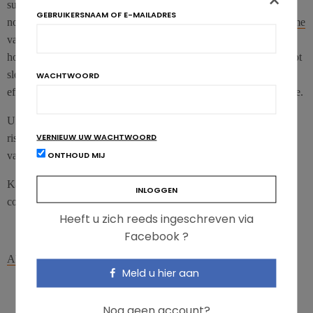
×
subgroepanalyse blijkt dit enkel voor hypertensieven, niet
GEBRUIKERSNAAM OF E-MAILADRES
normotensieven. De grootste daling was zichtbaar bij
kaliuminname
van 90-120 mmol/dag en bij hoge natrium-inname (>4 g/dag),
hoewel de daling niet-significant groter dan de andere groepen. Tot
slot heeft een hogere kaliuminname geen significante negatieve
WACHTWOORD
effecten op bloedlipiden, catecholamine concentratie en nierfunctie.
Uit de cohortstudies vermindert een verhoogde kaliuminname het
VERNIEUW UW WACHTWOORD
risico op beroerten significant, maar niet-significant voor hart –en
ONTHOUD MIJ
vaatziekten en coronaire hartaandoeningen.
Kaliuminname verhogen kan voordelen bieden in de preventie en
controle van hypertensie en beroerte bij gezonde personen.
Heeft u zich reeds ingeschreven via
Facebook ?
Aburto N.J. et al., BMJ, April 2013.
Meld u hier aan
Nog geen account?