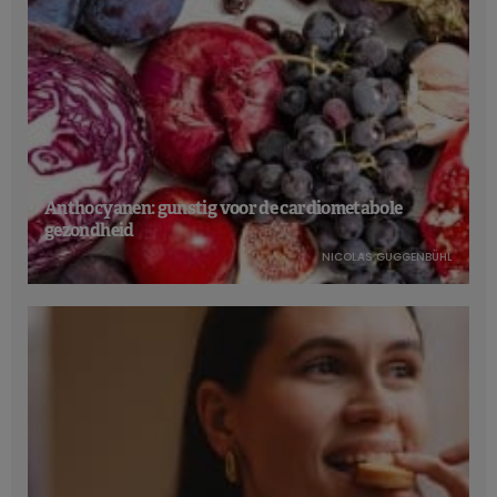
Anthocyanen: gunstig voor de cardiometabole
gezondheid
NICOLAS GUGGENBÜHL