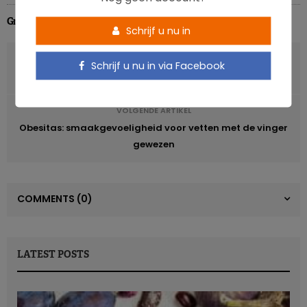
Griet Vanderspikken
Schrijf u nu in
VORIG ARTIKEL
Schrijf u nu in via Facebook
Chocolade met 50% minder vet
VOLGENDE ARTIKEL
Obesitas: smaakgevoeligheid voor vetten met de vinger
gewezen
COMMENTS
(0)
LATEST POSTS