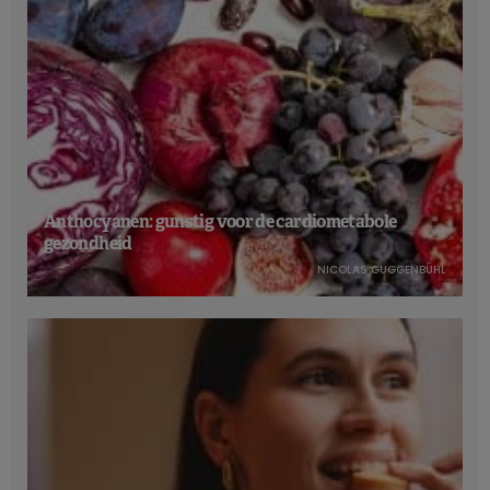
Anthocyanen: gunstig voor de cardiometabole
gezondheid
NICOLAS GUGGENBÜHL