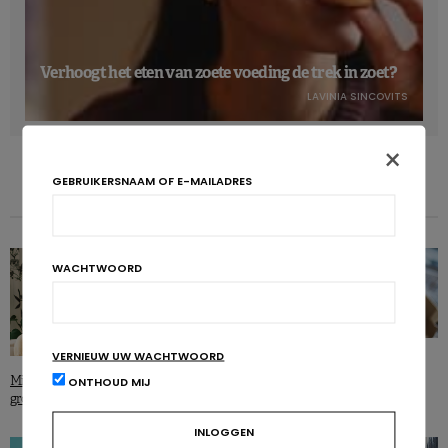
Verhoogt het eten van zoete voeding de trek in zoet?
LAVINIA SINCOVITS
×
GEBRUIKERSNAAM OF E-MAILADRES
WACHTWOORD
VERNIEUW UW WACHTWOORD
Eten op onregelmatige tijdstippen
Micronutriënten in moedermelk en
werkt obesitas in de hand
ONTHOUD MIJ
groei: wat weten we?