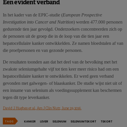
Een evident verband
In het kader van de EPIC-studie (
European Prospective
Investigation into Cancer and Nutrition
) werden 477.000 personen
gedurende tien jaar gevolgd. Onderzoekers concentreerden zich op
de personen uit de groep die in de loop van die tien jaar een
hepatocellulaire kanker ontwikkelden. Ze namen bloedstalen af van
die proefpersonen en van gezonde personen.
De resultaten toonden aan dat het deel van de bevolking met het
zwakste seleniumgehalte vijf tot tien keer meer risico had om een
hepatocellulaire kanker te ontwikkelen. Er werd geen verband
gevonden met galwegen- of blaaskanker. De studie wijst niet uit of
een inname van selenium als voedingssupplement kan beschermen
tegen dit type leverkanker.
David J. Hughes et al., Am J Clin Nutr., June 29, 2016.
TAGS
KANKER
LEVER
SELENIUM
SELENIUMTEKORT
TEKORT