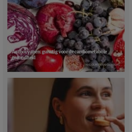
Anthocyanen: gunstig voor de cardiometabole
gezondheid
NICOLAS GUGGENBÜHL