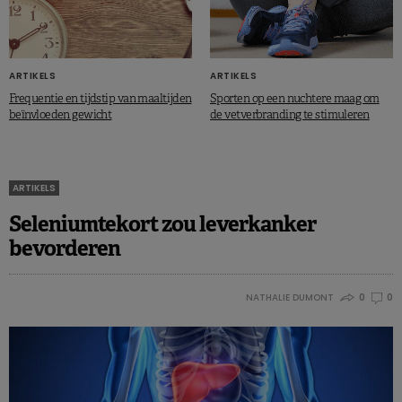
ARTIKELS
ARTIKELS
Frequentie en tijdstip van maaltijden
Sporten op een nuchtere maag om
beïnvloeden gewicht
de vetverbranding te stimuleren
ARTIKELS
Seleniumtekort zou leverkanker
bevorderen
NATHALIE DUMONT
0
0