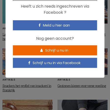
Heeft u zich reeds ingeschreven via
Facebook ?
Meld u hier aan
ARTIKELS
ARTIKELS
Laat eten zou een slechte invloed
Alleen eten gelinkt aan risico op het
Nog geen account?
hebben op je gewicht
metabool syndroom
Schrijf u nu in
Schrijf u nu in via Facebook
ARTIKELS
ARTIKELS
Snacken: het profiel van ‘snackers’ in
Gezinnen kiezen voor verse voeding
Frankrijk