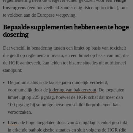
reglementering heeft de wetgever echter gekozen voor een
veilige
bovengrens
(een hoeveelheid zonder enig risico op toxiciteit), om
te voldoen aan de Europese wetgeving.
Bepaalde supplementen hebben een te hoge
dosering
Dat verschil in benadering tussen een limiet op basis van toxiciteit
die geldt op reglementair niveau, en een limiet op basis van nut, die
de HGR aanbeveelt, kan leiden tot bizarre situaties uit nutritioneel
standpunt:
De jodiumstatus is de laatste jaren duidelijk verbeterd,
voornamelijk door de
jodering van bakkerszout
. De toegelaten
limiet ligt op 225 µg/dag, hoewel de HGR schat dat meer dan
100 µg/dag bij sommige personen schildklierproblemen kan
veroorzaken.
IJzer
: de hoge toegelaten dosis van 45 mg/dag is enkel geschikt
in erkende pathologische situaties en sluit volgens de HGR (die