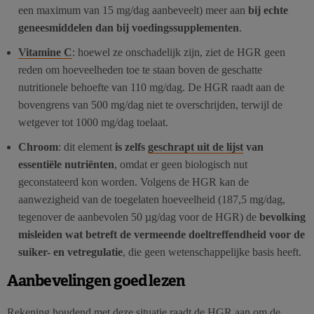
een maximum van 15 mg/dag aanbeveelt) meer aan
bij echte
geneesmiddelen dan bij voedingssupplementen
.
Vitamine C
: hoewel ze onschadelijk zijn, ziet de HGR geen
reden om hoeveelheden toe te staan boven de geschatte
nutritionele behoefte van 110 mg/dag. De HGR raadt aan de
bovengrens van 500 mg/dag niet te overschrijden, terwijl de
wetgever tot 1000 mg/dag toelaat.
Chroom
: dit element
is zelfs
geschrapt uit de lijst
van
essentiële nutriënten
, omdat er geen biologisch nut
geconstateerd kon worden. Volgens de HGR kan de
aanwezigheid van de toegelaten hoeveelheid (187,5 mg/dag,
tegenover de aanbevolen 50 µg/dag voor de HGR) de
bevolking
misleiden wat betreft de vermeende doeltreffendheid voor de
suiker- en vetregulatie
, die geen wetenschappelijke basis heeft.
Aanbevelingen goed lezen
Rekening houdend met deze situatie raadt de HGR aan om de