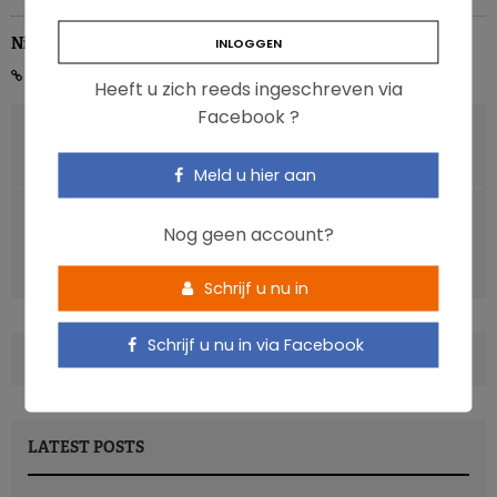
Nicolas Guggenbühl
Heeft u zich reeds ingeschreven via
Facebook ?
VORIG ARTIKEL
Tweemaal yoghurt per week is goed voor het hart!
Meld u hier aan
VOLGENDE ARTIKEL
Nog geen account?
Zijn plantaardige vervangers te vergelijken met
koemelk?
Schrijf u nu in
Schrijf u nu in via Facebook
COMMENTS
(2)
LATEST POSTS