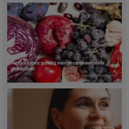
Anthocyanen: gunstig voor de cardiometabole
gezondheid
NICOLAS GUGGENBÜHL