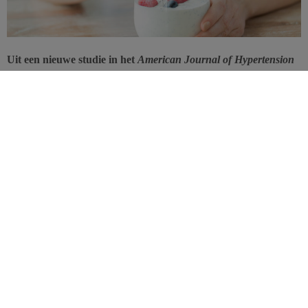
Uit een nieuwe studie in het
American Journal of Hypertension
blijkt dat yoghurt het risico op hart- en vaatziekten verlaagt bij
mannen en vrouwen met hypertensie. Vanaf 2 porties per week
daalt het risico op coronaire hartziekten en CVA’s met 20%.
Wereldwijd kampt ongeveer eenn miljard personen met hoge
bloeddruk, één van de belangrijkste oorzaken van cardiovasculaire
problemen. De consumptie van zuivelproducten werd al gelinkt aan
gunstige effecten op comorbiditeiten voor hart- en vaatziekten,
zoals
hoge bloeddruk
,
diabetes type 2
en insulineresistentie. Deze
nieuwe studie bevestigt het gunstige cardiovasculaire effect van
yoghurt bij mannen en vrouwen met een hoge bloeddruk.
Gegevens van Nurses’ Health Study en
HPFS