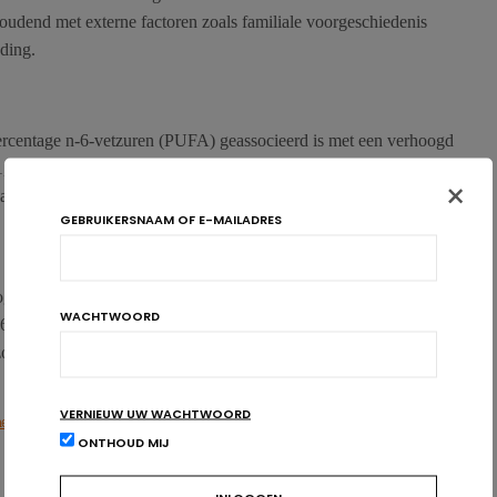
houdend met externe factoren zoals familiale voorgeschiedenis
ding.
percentage n-6-vetzuren (PUFA) geassocieerd is met een verhoogd
n 1,21). Bij MUFA’s (enkelvoudige onverzadigde vetten) zien we
×
allergieën (OR = 0,75). We zien geen enkel oorzakelijk verband
GEBRUIKERSNAAM OF E-MAILADRES
nog duidelijker is bij kinderen jonger dan vier, bij wie de n-3-
oogd risico op allergieën (OR = 1,62). De MUFA’s tonen nog
WACHTWOORD
0,63). De onderzoekers benadrukken dat deze verbanden
owel docosapentaeenzuur (C22:5 n-3) als voor oliezuur (C18:5
VERNIEUW UW WACHTWOORD
ine publication 21 September 2016.
ONTHOUD MIJ