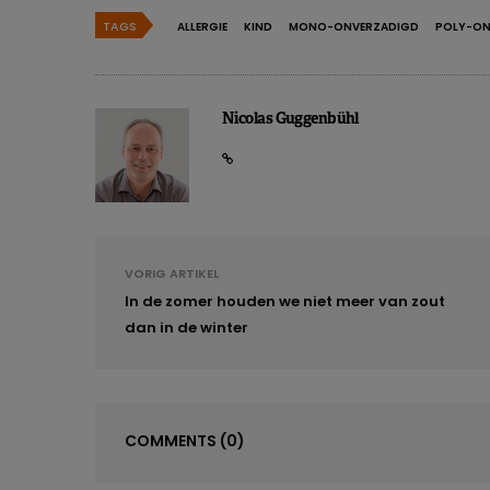
TAGS
ALLERGIE
KIND
MONO-ONVERZADIGD
POLY-ON
Nicolas Guggenbühl
VORIG ARTIKEL
In de zomer houden we niet meer van zout
dan in de winter
COMMENTS
(0)