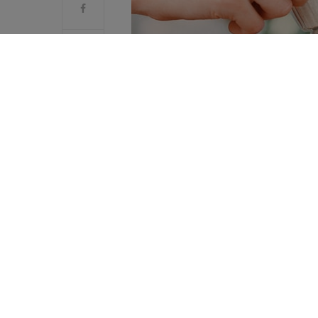
twijfel dat onze eetgewoonten variëren m
veranderingen precies worden aangestuurd
variaties in onze voorkeuren. Dat alles hoo
In het koude seizoen hebben we meer zin i
verhogen, aangezien het energieverbruik b
vaker naar zoute producten grijpen kan w
verliezen dus ook meer natrium via de uri
Geen zout, wel suiker