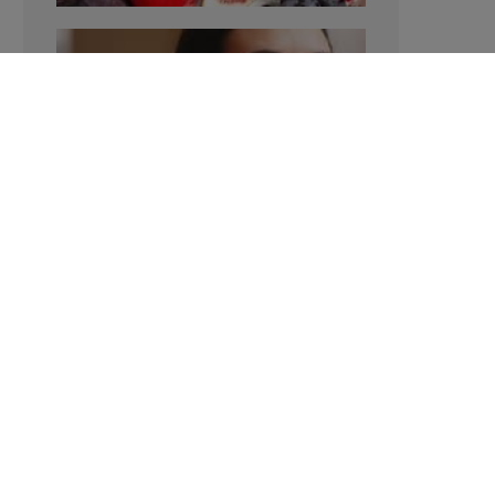
Verhoogt het eten van zoete voeding
de trek in zoet?
LAVINIA SINCOVITS