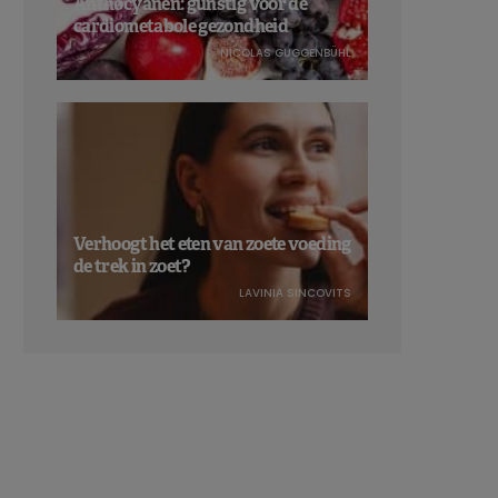
Anthocyanen: gunstig voor de
cardiometabole gezondheid
NICOLAS GUGGENBÜHL
Verhoogt het eten van zoete voeding
de trek in zoet?
LAVINIA SINCOVITS