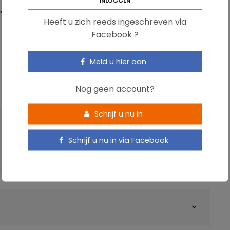
VERZADIGD
VETTEN
VETZUREN
Heeft u zich reeds ingeschreven via
Facebook ?
Meld u hier aan
Nog geen account?
Schrijf u nu in
VOLGENDE ARTIKEL
Schrijf u nu in via Facebook
Darmmicrobiota: sleutelfactor in de strijd
tegen ondervoeding?