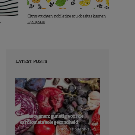
Citrusvruchten: nobiletine zou obesitas kunnen
tegengaan
?
LATEST POSTS
Anthocyanen: gunstig voor de
cardiometabole gezondheid
NICOLAS GUGGENBÜHL