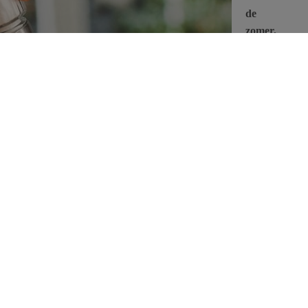
de
zomer,
vet in
de
winter
Het lijdt
geen
et de seizoenen. We weten echter nog niet hoe deze
, en welke fysiologische processen ten grondslag liggen aan de
rt nog tot het rijk van de speculatie.
n vet eten. Mogelijk is dat een manier om de calorie-inname te
ij lagere temperaturen hoger ligt. Dat we in de zomer mogelijk
orden verklaard doordat we meer drinken als het warm is. We
ne.