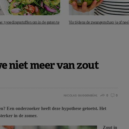
e: 3 voedingsstoffen om in de gaten te
Vis tijdens de zwangerschap: ja of nee
e niet meer van zout
NICOLAS GUGGENBÜHL
0
0
oen? Een onderzoeker heeft deze hypothese getoetst. Het
sterker in de zomer.
Zout in