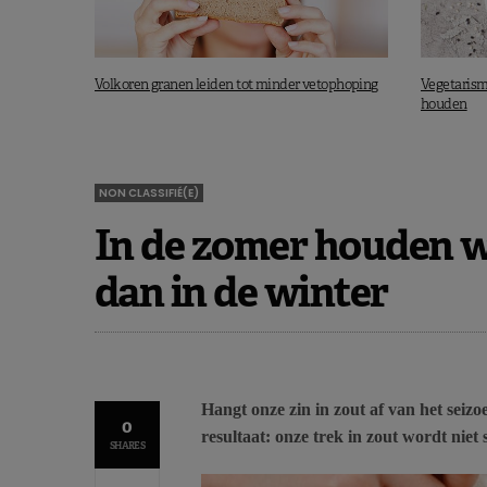
Volkoren granen leiden tot minder vetophoping
Vegetarism
houden
NON CLASSIFIÉ(E)
In de zomer houden w
dan in de winter
Hangt onze zin in zout af van het seiz
0
resultaat: onze trek in zout wordt niet 
SHARES