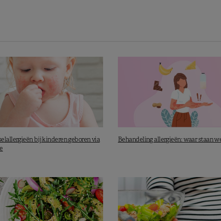
elallergieën bij kinderen geboren via
Behandeling allergieën: waar staan 
e