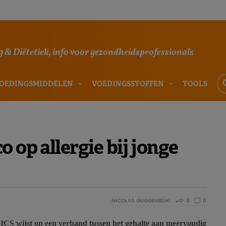
 & Diëtetiek, info voor gezondheidsprofessionals
OEDINGSMIDDELEN
VOEDINGSSTOFFEN
TOOLS
 op allergie bij jonge
NICOLAS GUGGENBÜHL
0
0
CS wijst op een verband tussen het gehalte aan meervoudig