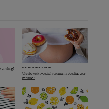
WETENSCHAP & NEWS
we vandaag?
Ultrabewerkt voedsel voor mama, obesitas voor
het kind?